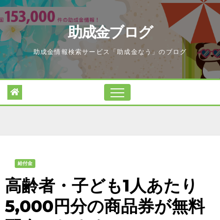
Skip
to
助成金ブログ
content
助成金情報検索サービス「助成金なう」のブログ
給付金
高齢者・子ども1人あたり
5,000円分の商品券が無料