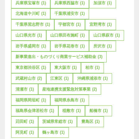
兵庫県宝塚市
(1)
兵庫県西脇市
(1)
加須市
(1)
北海道中川町
(1)
千葉県浦安市
(1)
千葉県習志野市
(1)
宇都宮市
(1)
宜野湾市
(1)
山口県光市
(1)
山口県田布施町
(1)
山口県萩市
(1)
岩手県盛岡市
(1)
岩手県花巻市
(1)
所沢市
(1)
新事業進出・ものづくり商業サービス補助金
(3)
東京都渋谷区
(1)
東大阪市
(1)
柏市
(1)
武蔵村山市
(2)
江東区
(1)
沖縄県浦添市
(1)
清瀬市
(1)
産地連携支援緊急対策事業
(2)
福岡県岡垣町
(1)
福岡県糸島市
(1)
福島県会津若松市
(1)
稲敷市
(1)
船橋市
(1)
苅田町
(1)
茨城県常総市
(1)
豊島区
(1)
阿見町
(1)
鶴ヶ島市
(1)