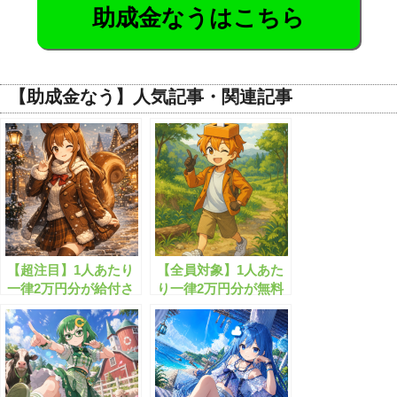
助成金なうはこちら
【助成金なう】人気記事・関連記事
【超注目】1人あたり
【全員対象】1人あた
一律2万円分が給付さ
り一律2万円分が無料
れまし!!
配布されます！