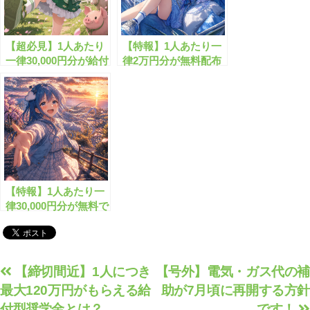
【超必見】1人あたり
【特報】1人あたり一
一律30,000円分が給付
律2万円分が無料配布
されます！
されます！
【特報】1人あたり一
律30,000円分が無料で
もらえます！
投
【締切間近】1人につき
【号外】電気・ガス代の補
最大120万円がもらえる給
助が7月頃に再開する方針
稿
付型奨学金とは？
です！