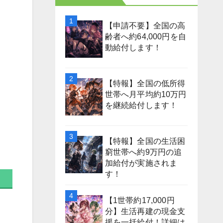
【申請不要】全国の高
齢者へ約64,000円を自
動給付します！
【特報】全国の低所得
世帯へ月平均約10万円
を継続給付します！
【特報】全国の生活困
窮世帯へ約9万円の追
加給付が実施されま
す！
【1世帯約17,000円
分】生活再建の現金支
援を一括給付！詳細は