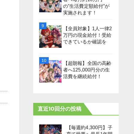
の”生活費定額給付”が
実施されます！
【全員対象】1人一律2
万円の現金給付！受給
できているか確認を
【超朗報】全国の高齢
者へ125,000円分の生
活費を継続給付！
直近10回分の投稿
【毎週約4,300円】子