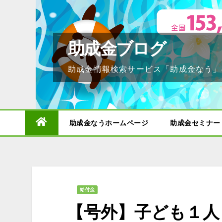
Skip
to
content
助成金ブログ
助成金情報検索サービス「助成金なう」
助成金なうホームページ
助成金セミナー
給付金
【号外】子ども１人