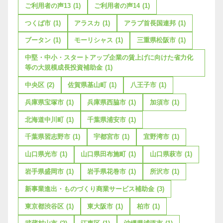
ご利用者の声13
(1)
ご利用者の声14
(1)
つくば市
(1)
アラスカ
(1)
アラブ首長国連邦
(1)
ブータン
(1)
モーリシャス
(1)
三重県松阪市
(1)
中堅・中小・スタートアップ企業の賃上げに向けた省力化
等の大規模成長投資補助金
(1)
中央区
(2)
佐賀県基山町
(1)
八王子市
(1)
兵庫県宝塚市
(1)
兵庫県西脇市
(1)
加須市
(1)
北海道中川町
(1)
千葉県浦安市
(1)
千葉県習志野市
(1)
宇都宮市
(1)
宜野湾市
(1)
山口県光市
(1)
山口県田布施町
(1)
山口県萩市
(1)
岩手県盛岡市
(1)
岩手県花巻市
(1)
所沢市
(1)
新事業進出・ものづくり商業サービス補助金
(3)
東京都渋谷区
(1)
東大阪市
(1)
柏市
(1)