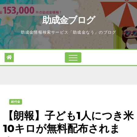
Skip
to
助成金ブログ
content
助成金情報検索サービス「助成金なう」のブログ
給付金
【朗報】子ども1人につき米
10キロが無料配布されま