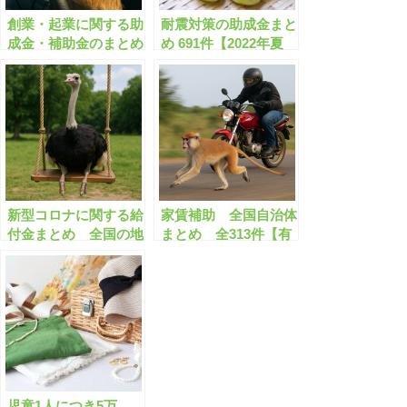
創業・起業に関する助
耐震対策の助成金まと
成金・補助金のまとめ
め 691件【2022年夏
【有料会員限定】
版】耐震改修/耐震診
断/ブロック塀除去/空
き家解体 など【有料
会員限定】
新型コロナに関する給
家賃補助 全国自治体
付金まとめ 全国の地
まとめ 全313件【有
方自治体で359件【有
料会員限定】
料会員限定】
児童1人につき5万