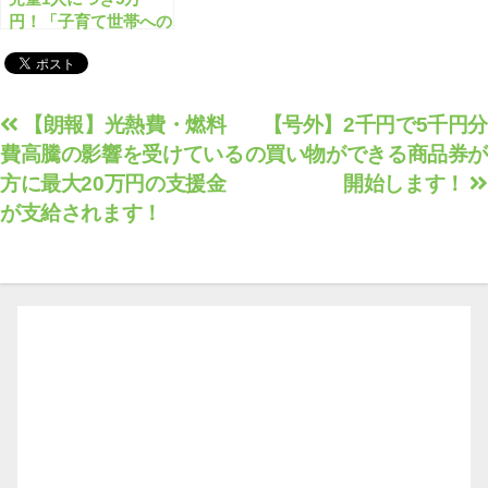
円！「子育て世帯への
臨時特別給付金(先行
給付金)」はいつ支給
される？
投
【朗報】光熱費・燃料
【号外】2千円で5千円分
費高騰の影響を受けている
の買い物ができる商品券が
稿
方に最大20万円の支援金
開始します！
ナ
が支給されます！
ビ
ゲ
ー
シ
ョ
ン