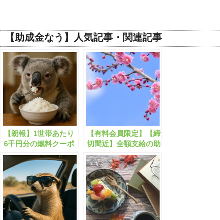
【助成金なう】人気記事・関連記事
【朗報】1世帯あたり
【有料会員限定】【締
6千円分の燃料クーポ
切間近】全額支給の助
ンが無料給付されま
成金・補助金のまとめ
す！
【2023年2月版】