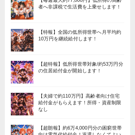
【毎週最大約77,000円】低所得の高齢
者へ非課税で生活費を上乗せします！
【特報】全国の低所得世帯へ月平均約
10万円を継続給付します！
【超特報】低所得世帯対象/約53万円分
の住居給付金が開始します！
【夫婦で約110万円】高齢者向け住宅
給付金がもらえます！所得・資産制限
なし
【超朗報】約6万4,000円分の困窮世帯
向け電気代給付金！返還しなくてよい