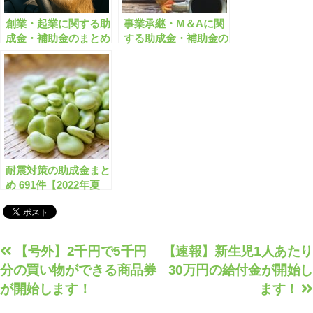
創業・起業に関する助
事業承継・M＆Aに関
成金・補助金のまとめ
する助成金・補助金の
【有料会員限定】
まとめ【6月版】【有
料会員限定】
耐震対策の助成金まと
め 691件【2022年夏
版】耐震改修/耐震診
断/ブロック塀除去/空
き家解体 など【有料
会員限定】
投
【号外】2千円で5千円
【速報】新生児1人あたり
分の買い物ができる商品券
30万円の給付金が開始し
稿
が開始します！
ます！
ナ