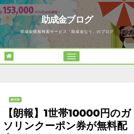
Skip
to
助成金ブログ
content
助成金情報検索サービス「助成金なう」のブログ
給付金
【朗報】1世帯10000円のガ
ソリンクーポン券が無料配