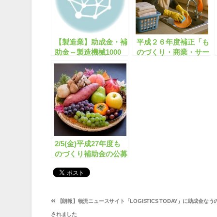
【製造業】助成金・補
平成２６年度補正「も
助金～製造機械1000
のづくり・商業・サー
万円/省エネ1億円/企
ビス革新補助金」につ
業立地2000万円 など
いて
～
2/5(金)平成27年度も
のづくり補助金の公募
がいよいよ開始されま
した！
投
【朗報】物流ニュースサイト「LOGISTICS TODAY」に助成金な
稿
されました