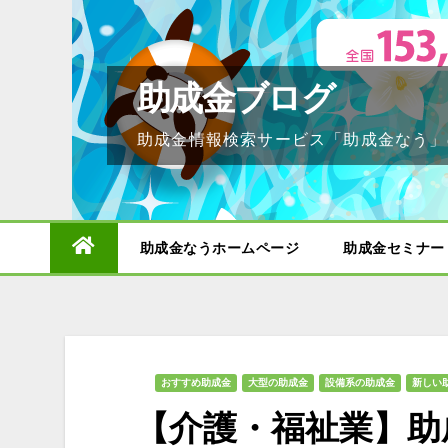
Skip
to
content
助成金ブログ
助成金情報検索サービス「助成金なう」
助成金なうホームページ
助成金セミナー
おすすめ助成金
大型の助成金
設備系の助成金
新しい
【介護・福祉業】助