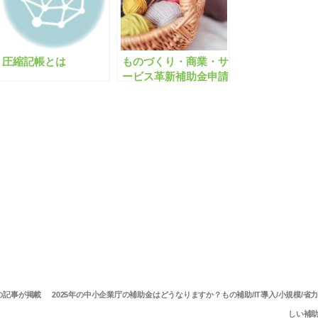
圧縮記帳とは
ものづくり・商業・サ
ービス革新補助金申請
に当たり、経営革新計
画に承認されていると
有利と聞きましたが本
当ですか？
うの記事が掲載
2025年の中小企業庁の補助金はどうなりますか？もの補助/IT導入/小規模/省力
しい補