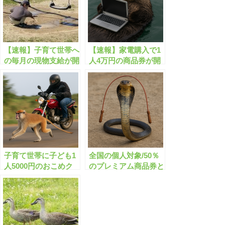
【速報】子育て世帯へ
【速報】家電購入で1
の毎月の現物支給が開
人4万円の商品券が開
始します！
始します！
子育て世帯に子ども1
全国の個人対象/50％
人5000円のおこめク
のプレミアム商品券と
ーポンが実施中です！
は？
所得制限なし