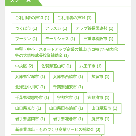
ご利用者の声13
(1)
ご利用者の声14
(1)
つくば市
(1)
アラスカ
(1)
アラブ首長国連邦
(1)
ブータン
(1)
モーリシャス
(1)
三重県松阪市
(1)
中堅・中小・スタートアップ企業の賃上げに向けた省力化
等の大規模成長投資補助金
(1)
中央区
(2)
佐賀県基山町
(1)
八王子市
(1)
兵庫県宝塚市
(1)
兵庫県西脇市
(1)
加須市
(1)
北海道中川町
(1)
千葉県浦安市
(1)
千葉県習志野市
(1)
宇都宮市
(1)
宜野湾市
(1)
山口県光市
(1)
山口県田布施町
(1)
山口県萩市
(1)
岩手県盛岡市
(1)
岩手県花巻市
(1)
所沢市
(1)
新事業進出・ものづくり商業サービス補助金
(3)