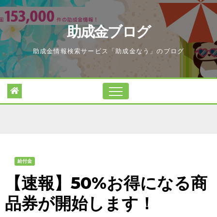
Skip
to
助成金ブログ
content
助成金情報検索サービス「助成金なう」のブログ
給付金
【速報】50%お得になる商
品券が開始します！