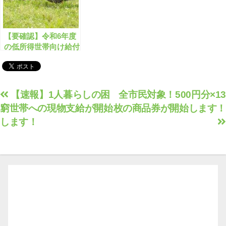
【要確認】令和6年度
の低所得世帯向け給付
金の締切が迫っていま
す！1世帯10万円
投
【速報】1人暮らしの困
全市民対象！500円分×13
窮世帯への現物支給が開始
枚の商品券が開始します！
稿
します！
ナ
ビ
ゲ
ー
シ
ョ
ン