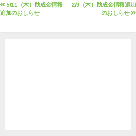
投
5/11（木）助成金情報
2/9（木）助成金情報追加
追加のおしらせ
のおしらせ
稿
ナ
ビ
ゲ
ー
シ
ョ
ン