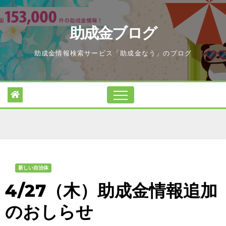
Skip
to
助成金ブログ
content
助成金情報検索サービス「助成金なう」のブログ
新しい自治体
4/27（木）助成金情報追加
のおしらせ