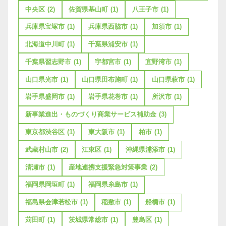
中央区
(2)
佐賀県基山町
(1)
八王子市
(1)
兵庫県宝塚市
(1)
兵庫県西脇市
(1)
加須市
(1)
北海道中川町
(1)
千葉県浦安市
(1)
千葉県習志野市
(1)
宇都宮市
(1)
宜野湾市
(1)
山口県光市
(1)
山口県田布施町
(1)
山口県萩市
(1)
岩手県盛岡市
(1)
岩手県花巻市
(1)
所沢市
(1)
新事業進出・ものづくり商業サービス補助金
(3)
東京都渋谷区
(1)
東大阪市
(1)
柏市
(1)
武蔵村山市
(2)
江東区
(1)
沖縄県浦添市
(1)
清瀬市
(1)
産地連携支援緊急対策事業
(2)
福岡県岡垣町
(1)
福岡県糸島市
(1)
福島県会津若松市
(1)
稲敷市
(1)
船橋市
(1)
苅田町
(1)
茨城県常総市
(1)
豊島区
(1)