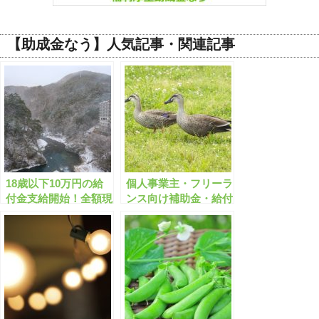
【助成金なう】人気記事・関連記事
18歳以下10万円の給
個人事業主・フリーラ
付金支給開始！全額現
ンス向け補助金・給付
金給付の自治体をご紹
金まとめ 498件【2022
介♪ マイナンバーカー
年秋版】
ドを保有する全国民に
も一律2万円+α