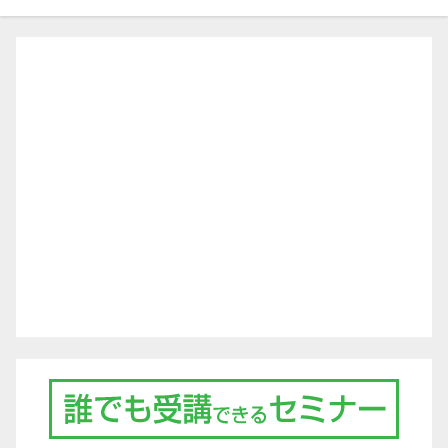
ゲ
ー
シ
ョ
ン