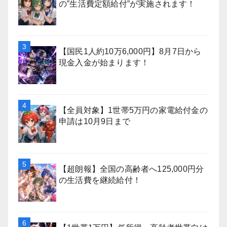
の”生活費定額給付”が実施されます！
【国民1人約10万6,000円】8月7日から
現金入金が始まります！
【全員対象】1世帯5万円の家電給付金の
申請は10月9日まで
【超朗報】全国の高齢者へ125,000円分
の生活費を継続給付！