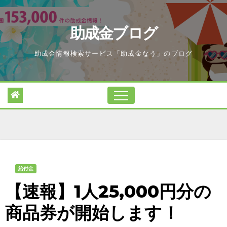
Skip
to
助成金ブログ
content
助成金情報検索サービス「助成金なう」のブログ
給付金
【速報】1人25,000円分の
商品券が開始します！