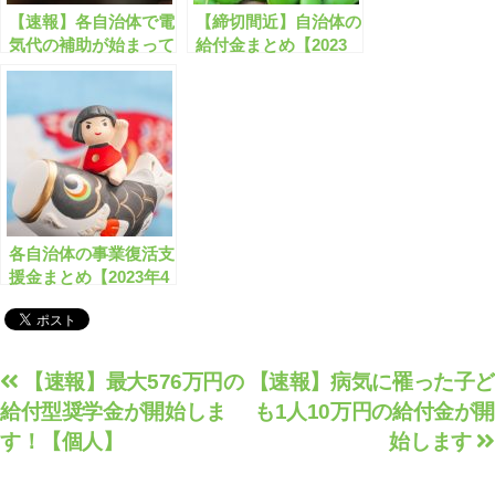
【速報】各自治体で電
【締切間近】自治体の
気代の補助が始まって
給付金まとめ【2023
います！
年３月版】２
各自治体の事業復活支
援金まとめ【2023年4
月版】２
投
【速報】最大576万円の
【速報】病気に罹った子ど
給付型奨学金が開始しま
も1人10万円の給付金が開
稿
す！【個人】
始します
ナ
ビ