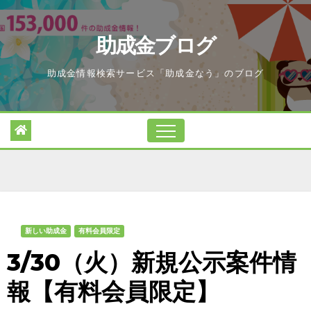
Skip
to
助成金ブログ
content
助成金情報検索サービス「助成金なう」のブログ
新しい助成金
有料会員限定
3/30（火）新規公示案件情
報【有料会員限定】