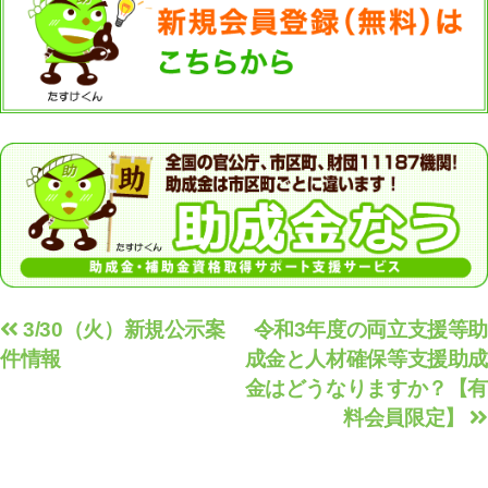
投
3/30（火）新規公示案
令和3年度の両立支援等助
件情報
成金と人材確保等支援助成
稿
金はどうなりますか？【有
ナ
料会員限定】
ビ
ゲ