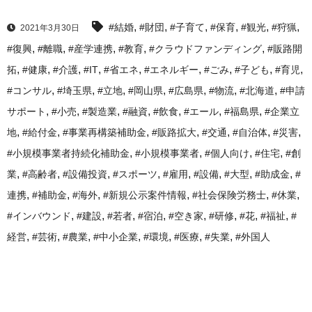
,
,
,
,
,
,
#結婚
#財団
#子育て
#保育
#観光
#狩猟
2021年3月30日
,
,
,
,
,
#復興
#離職
#産学連携
#教育
#クラウドファンディング
#販路開
,
,
,
,
,
,
,
,
,
拓
#健康
#介護
#IT
#省エネ
#エネルギー
#ごみ
#子ども
#育児
,
,
,
,
,
,
,
#コンサル
#埼玉県
#立地
#岡山県
#広島県
#物流
#北海道
#申請
,
,
,
,
,
,
,
サポート
#小売
#製造業
#融資
#飲食
#エール
#福島県
#企業立
,
,
,
,
,
,
,
地
#給付金
#事業再構築補助金
#販路拡大
#交通
#自治体
#災害
,
,
,
,
#小規模事業者持続化補助金
#小規模事業者
#個人向け
#住宅
#創
,
,
,
,
,
,
,
,
業
#高齢者
#設備投資
#スポーツ
#雇用
#設備
#大型
#助成金
#
,
,
,
,
,
,
連携
#補助金
#海外
#新規公示案件情報
#社会保険労務士
#休業
,
,
,
,
,
,
,
,
#インバウンド
#建設
#若者
#宿泊
#空き家
#研修
#花
#福祉
#
,
,
,
,
,
,
,
経営
#芸術
#農業
#中小企業
#環境
#医療
#失業
#外国人