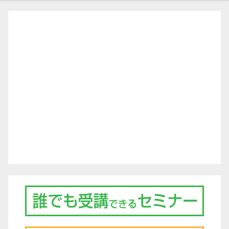
ー
シ
ョ
ン