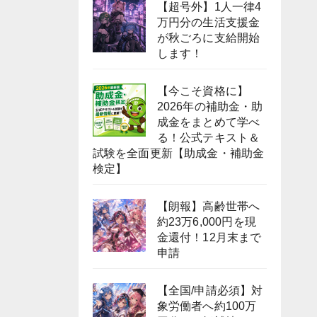
【超号外】1人一律4
万円分の生活支援金
が秋ごろに支給開始
します！
【今こそ資格に】
2026年の補助金・助
成金をまとめて学べ
る！公式テキスト＆
試験を全面更新【助成金・補助金
検定】
【朗報】高齢世帯へ
約23万6,000円を現
金還付！12月末まで
申請
【全国/申請必須】対
象労働者へ約100万