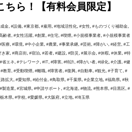
はこちら！【有料会員限定】
,
,
,
,
,
,
,
助成金
#設備
#東京都
#雇用
#地域活性化
#女性
#ものづくり補助金
,
,
,
,
,
,
#高齢者
#女性活躍
#創業
#住宅
#喫煙
#小規模事業者
#小規模事業者
,
,
,
,
,
,
,
,
#医療
#環境
#中小企業
#農業
#事業承継
#芸術
#障がい
#経営
#工
,
,
,
,
,
,
,
,
,
空き家
#商店街
#宿泊
#若者
#建設
#防災
#展示会
#休暇
#休業
#特
,
,
,
,
,
,
,
,
#省エネ
#テレワーク
#IT
#障害
#特許
#障がい者
#緑化
#介護
#健
,
,
,
,
,
,
,
,
,
#教育
#受動喫煙
#離職
#障害者
#復興
#自動車
#観光
#子育て
#
,
,
,
,
,
,
,
販路拡大
#愛知県
#給付金
#鳥取県
#千葉県
#企業立地
#福島県
#秋
,
,
,
,
,
,
,
#製造業
#宮城県
#申請サポート
#北海道
#物流
#熊本県
#目黒区
#
,
,
,
,
,
#栃木県
#学校
#愛媛県
#大阪府
#立地
#埼玉県