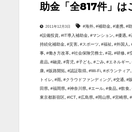
助金「全817件」
,
,
,
#海外
#補助金
#連携
#
2011年12月3日
,
,
,
,
#設備投資
#IT導入補助金
#マンション
#優遇
,
,
,
,
,
持続化補助金
#災害
#スポーツ
#福祉
#外国人
,
,
,
,
,
事
#働き方改革
#社会保険労務士
#花
#研修
#
,
,
,
,
,
,
産品
#融資
#育児
#子ども
#ごみ
#エネルギー
,
,
,
,
康
#販路開拓
#認証取得
#Wi-Fi
#ボランティア
,
,
,
,
トイレ
#雨
#クラウドファンディング
#交通
#
,
,
,
,
,
,
田県
#福岡県
#神奈川県
#エール
#食品
#飲食
,
,
,
,
,
東京都新宿区
#ICT
#広島県
#岡山県
#宮崎県