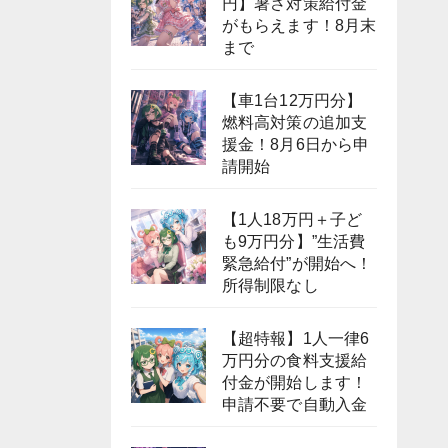
円】暑さ対策給付金
がもらえます！8月末
まで
【車1台12万円分】
燃料高対策の追加支
援金！8月6日から申
請開始
【1人18万円＋子ど
も9万円分】”生活費
緊急給付”が開始へ！
所得制限なし
【超特報】1人一律6
万円分の食料支援給
付金が開始します！
申請不要で自動入金