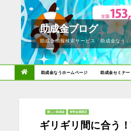
Skip
to
content
助成金ブログ
助成金情報検索サービス「助成金なう」
助成金なうホームページ
助成金セミナー
新しい助成金
有料会員限定
ギリギリ間に合う！