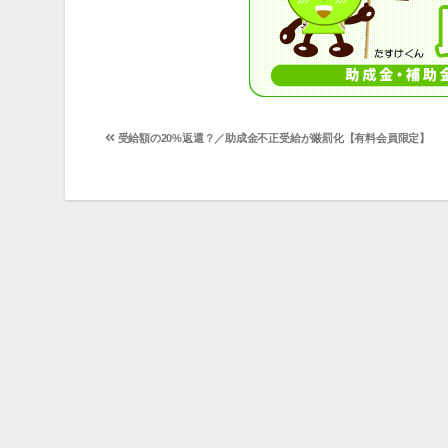
投
受給額の20%返還？／助成金不正受給が厳罰化【有料会員限定】
稿
ナ
ビ
ゲ
ー
シ
ョ
ン