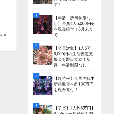
す！
【年齢・所得制限な
し】全員1人5,000円分
を現金給付！8月末ま
で
とめ
【全員対象】1人5万
6,000円の生活安定支
援金を即日支給！所
得・年齢制限なし
【超特報】全国の低中
所得世帯へ約130万円
を現金還付！
【子ども1人約6万円】
8月から一括給付を開