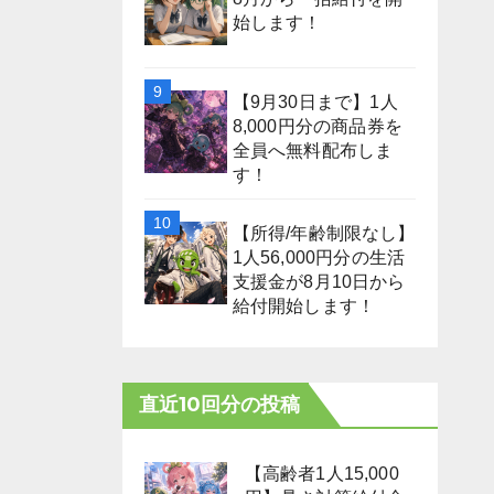
始します！
【9月30日まで】1人
8,000円分の商品券を
全員へ無料配布しま
す！
【所得/年齢制限なし】
1人56,000円分の生活
支援金が8月10日から
給付開始します！
直近10回分の投稿
【高齢者1人15,000