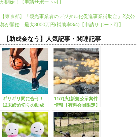
が開始！【申請サポート可】
【東京都】「観光事業者のデジタル化促進事業補助金」2次公
募が開始！最大3000万円(補助率3/4)【申請サポート可】
【助成金なう】人気記事・関連記事
ギリギリ間に合う！
11/7(火)新規公示案件
12末締め切りの助成
情報【有料会員限定】
金・補助金「全817
件」はこちら！【有料
会員限定】