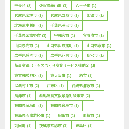
中央区
(2)
佐賀県基山町
(1)
八王子市
(1)
兵庫県宝塚市
(1)
兵庫県西脇市
(1)
加須市
(1)
北海道中川町
(1)
千葉県浦安市
(1)
千葉県習志野市
(1)
宇都宮市
(1)
宜野湾市
(1)
山口県光市
(1)
山口県田布施町
(1)
山口県萩市
(1)
岩手県盛岡市
(1)
岩手県花巻市
(1)
所沢市
(1)
新事業進出・ものづくり商業サービス補助金
(3)
東京都渋谷区
(1)
東大阪市
(1)
柏市
(1)
武蔵村山市
(2)
江東区
(1)
沖縄県浦添市
(1)
清瀬市
(1)
産地連携支援緊急対策事業
(2)
福岡県岡垣町
(1)
福岡県糸島市
(1)
福島県会津若松市
(1)
稲敷市
(1)
船橋市
(1)
苅田町
(1)
茨城県常総市
(1)
豊島区
(1)