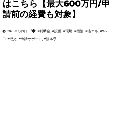
はこちら【最大600万円/申
請前の経費も対象】
,
,
,
,
,
#補助金
#設備
#環境
#宿泊
#省エネ
#Wi-
2023年7月3日
,
,
,
Fi
#観光
#申請サポート
#熊本県