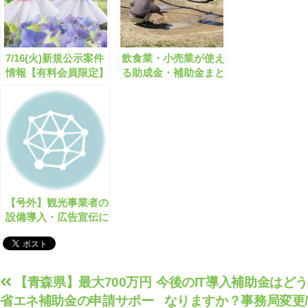
7/16(火)新規公示案件
飲食業・小売業が使え
情報【有料会員限定】
る助成金・補助金まと
め 全393件【2022年度
冬版】【有料会員限
定】
【号外】観光事業者の
設備導入・広告宣伝に
最大1500万円の補助
金が公募開始！【申請
サポート可】
投
【青森県】最大700万円
今後のIT導入補助金はどう
省エネ補助金の申請サポー
なりますか？事務局変更/
稿