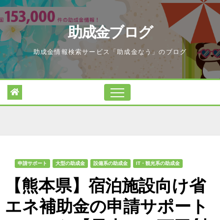
Skip
to
助成金ブログ
content
助成金情報検索サービス「助成金なう」のブログ
申請サポート
大型の助成金
設備系の助成金
IT・観光系の助成金
【熊本県】宿泊施設向け省
エネ補助金の申請サポート