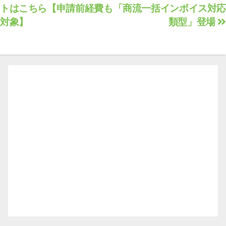
トはこちら【申請前経費も
「商流一括インボイス対応
ナ
対象】
類型」登場
ビ
ゲ
ー
シ
ョ
ン