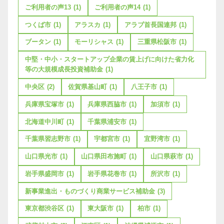
ご利用者の声13
(1)
ご利用者の声14
(1)
つくば市
(1)
アラスカ
(1)
アラブ首長国連邦
(1)
ブータン
(1)
モーリシャス
(1)
三重県松阪市
(1)
中堅・中小・スタートアップ企業の賃上げに向けた省力化
等の大規模成長投資補助金
(1)
中央区
(2)
佐賀県基山町
(1)
八王子市
(1)
兵庫県宝塚市
(1)
兵庫県西脇市
(1)
加須市
(1)
北海道中川町
(1)
千葉県浦安市
(1)
千葉県習志野市
(1)
宇都宮市
(1)
宜野湾市
(1)
山口県光市
(1)
山口県田布施町
(1)
山口県萩市
(1)
岩手県盛岡市
(1)
岩手県花巻市
(1)
所沢市
(1)
新事業進出・ものづくり商業サービス補助金
(3)
東京都渋谷区
(1)
東大阪市
(1)
柏市
(1)