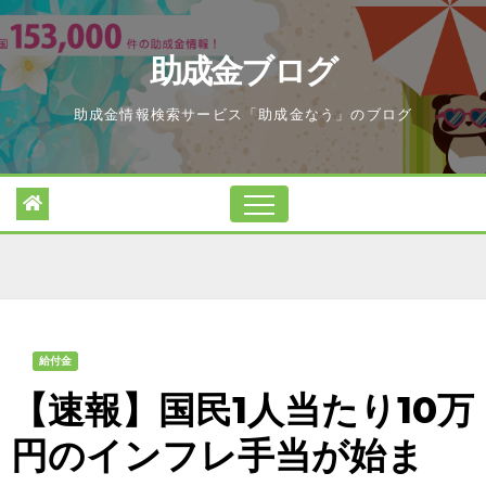
Skip
to
助成金ブログ
content
助成金情報検索サービス「助成金なう」のブログ
給付金
【速報】国民1人当たり10万
円のインフレ手当が始ま