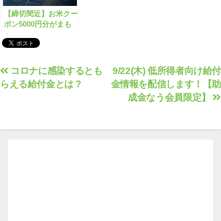
【締切間近】お米クー
ポン5000円分がまも
なく終了します！
投
コロナに感染するとも
9/22(木) 低所得者向け給付
らえる給付金とは？
金情報を配信します！【助
稿
成金なう会員限定】
ナ
ビ
ゲ
ー
シ
ョ
ン