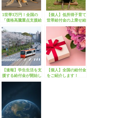
1世帯3万円！全国の
【個人】低所得子育て
「価格高騰重点支援給
世帯給付金の上乗せ給
付金」まとめ
付が再開します！子ど
も1人計10万円
【速報】学生生活を支
【個人】全国の給付金
援する給付金が開始し
をご紹介します！
ています！1人10万円
など