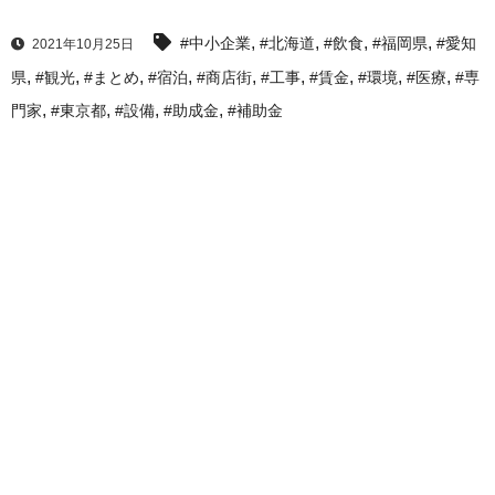
,
,
,
,
#中小企業
#北海道
#飲食
#福岡県
#愛知
2021年10月25日
,
,
,
,
,
,
,
,
,
県
#観光
#まとめ
#宿泊
#商店街
#工事
#賃金
#環境
#医療
#専
,
,
,
,
門家
#東京都
#設備
#助成金
#補助金