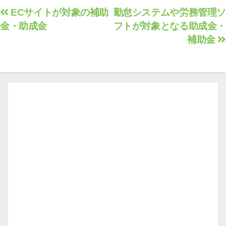
投
ECサイトが対象の補助
勤怠システムや労務管理ソ
金・助成金
フトが対象となる助成金・
稿
補助金
ナ
ビ
ゲ
ー
シ
ョ
ン