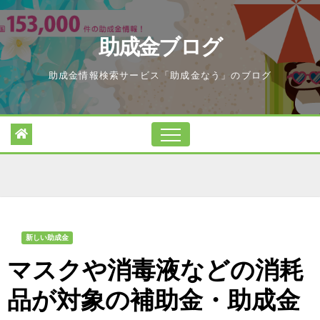
Skip
to
助成金ブログ
content
助成金情報検索サービス「助成金なう」のブログ
新しい助成金
マスクや消毒液などの消耗
品が対象の補助金・助成金