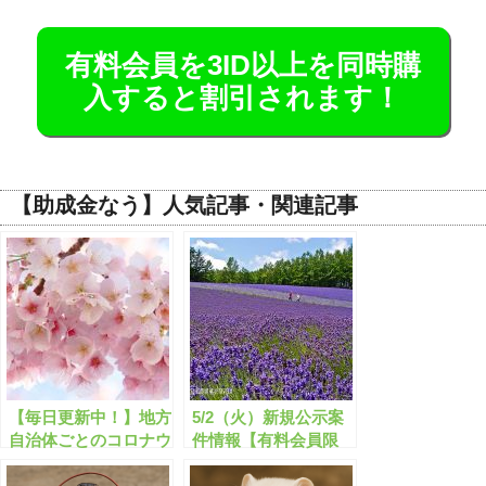
有料会員を3ID以上を同時購
入すると割引されます！
【助成金なう】人気記事・関連記事
【毎日更新中！】地方
5/2（火）新規公示案
自治体ごとのコロナウ
件情報【有料会員限
イルスに関する助成金
定】
速報!!【有料会員限