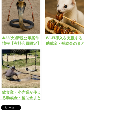
定】
4/23(火)新規公示案件
Wi-Fi導入を支援する
情報【有料会員限定】
助成金・補助金のまと
め テレワーク/宿泊
施設/飲食・小売【有
料会員限定】
飲食業・小売業が使え
る助成金・補助金まと
め 全393件【2022年度
冬版】【有料会員限
定】