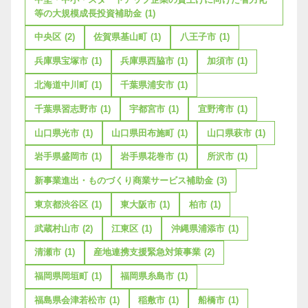
等の大規模成長投資補助金
(1)
中央区
(2)
佐賀県基山町
(1)
八王子市
(1)
兵庫県宝塚市
(1)
兵庫県西脇市
(1)
加須市
(1)
北海道中川町
(1)
千葉県浦安市
(1)
千葉県習志野市
(1)
宇都宮市
(1)
宜野湾市
(1)
山口県光市
(1)
山口県田布施町
(1)
山口県萩市
(1)
岩手県盛岡市
(1)
岩手県花巻市
(1)
所沢市
(1)
新事業進出・ものづくり商業サービス補助金
(3)
東京都渋谷区
(1)
東大阪市
(1)
柏市
(1)
武蔵村山市
(2)
江東区
(1)
沖縄県浦添市
(1)
清瀬市
(1)
産地連携支援緊急対策事業
(2)
福岡県岡垣町
(1)
福岡県糸島市
(1)
福島県会津若松市
(1)
稲敷市
(1)
船橋市
(1)