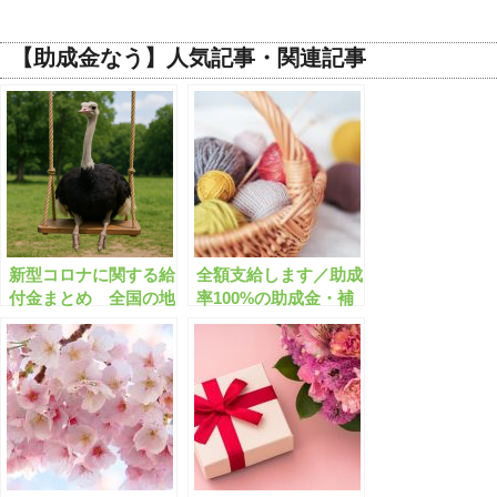
【助成金なう】人気記事・関連記事
新型コロナに関する給
全額支給します／助成
付金まとめ 全国の地
率100%の助成金・補
方自治体で359件【有
助金のまとめ【有料会
料会員限定】
員限定】