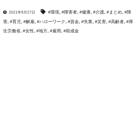
,
,
,
,
,
#環境
#障害者
#健康
#介護
#まとめ
#障
2021年9月27日
,
,
,
,
,
,
,
,
害
#育児
#解雇
#ハローワーク
#賃金
#失業
#災害
#高齢者
#厚
,
,
,
,
生労働省
#女性
#地方
#雇用
#助成金