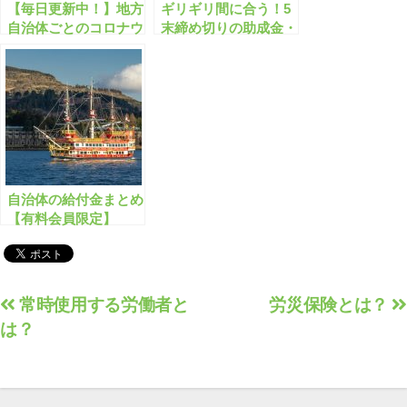
【毎日更新中！】地方
ギリギリ間に合う！5
自治体ごとのコロナウ
末締め切りの助成金・
イルスに関する助成金
補助金「全573件」は
速報!!【有料会員限
こちら！【有料会員限
定】
定】
自治体の給付金まとめ
【有料会員限定】
投
常時使用する労働者と
労災保険とは？
は？
稿
ナ
ビ