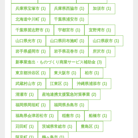
兵庫県宝塚市
(1)
兵庫県西脇市
(1)
加須市
(1)
北海道中川町
(1)
千葉県浦安市
(1)
千葉県習志野市
(1)
宇都宮市
(1)
宜野湾市
(1)
山口県光市
(1)
山口県田布施町
(1)
山口県萩市
(1)
岩手県盛岡市
(1)
岩手県花巻市
(1)
所沢市
(1)
新事業進出・ものづくり商業サービス補助金
(3)
東京都渋谷区
(1)
東大阪市
(1)
柏市
(1)
武蔵村山市
(2)
江東区
(1)
沖縄県浦添市
(1)
清瀬市
(1)
産地連携支援緊急対策事業
(2)
福岡県岡垣町
(1)
福岡県糸島市
(1)
福島県会津若松市
(1)
稲敷市
(1)
船橋市
(1)
苅田町
(1)
茨城県常総市
(1)
豊島区
(1)
阿見町
(1)
鶴ヶ島市
(1)