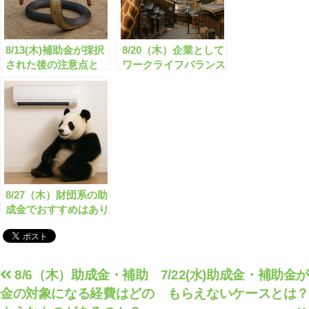
8/13(木)補助金が採択
8/20（木）企業として
された後の注意点と
ワークライフバランス
は？
の推進に取り組みたい
のですが、何か良い助
成金等ありますか？
8/27（木）財団系の助
成金でおすすめはあり
ますか？
投
8/6（木）助成金・補助
7/22(水)助成金・補助金が
金の対象になる経費はどの
もらえないケースとは？
稿