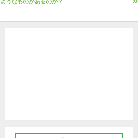
ようなものがあるのか？
ナ
ビ
ゲ
ー
シ
ョ
ン