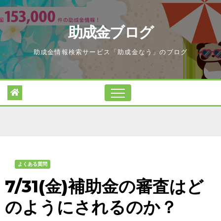
Skip
to
助成金ブログ
content
助成金情報検索サービス「助成金なう」のブログ
よくある質問
7/31(金)補助金の審査はど
のようにされるのか？