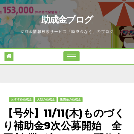
Skip
to
助成金ブログ
content
助成金情報検索サービス「助成金なう」のブログ
おすすめ助成金
大型の助成金
設備系の助成金
【号外】11/11(木)ものづく
り補助金9次公募開始 全