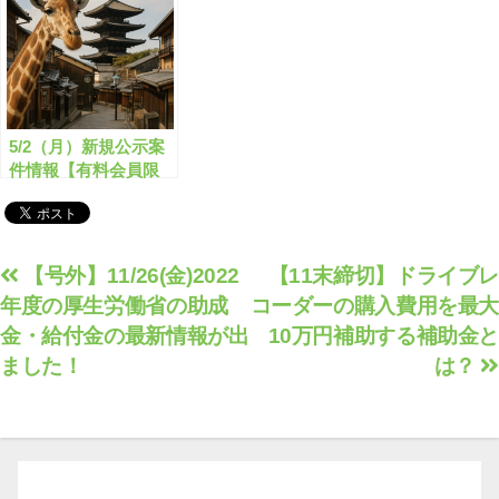
5/2（月）新規公示案
件情報【有料会員限
定】
投
【号外】11/26(金)2022
【11末締切】ドライブレ
年度の厚生労働省の助成
コーダーの購入費用を最大
稿
金・給付金の最新情報が出
10万円補助する補助金と
ナ
ました！
は？
ビ
ゲ
ー
シ