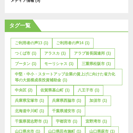
メディア情報
(9)
タグ一覧
ご利用者の声13
(1)
ご利用者の声14
(1)
つくば市
(1)
アラスカ
(1)
アラブ首長国連邦
(1)
ブータン
(1)
モーリシャス
(1)
三重県松阪市
(1)
中堅・中小・スタートアップ企業の賃上げに向けた省力化
等の大規模成長投資補助金
(1)
中央区
(2)
佐賀県基山町
(1)
八王子市
(1)
兵庫県宝塚市
(1)
兵庫県西脇市
(1)
加須市
(1)
北海道中川町
(1)
千葉県浦安市
(1)
千葉県習志野市
(1)
宇都宮市
(1)
宜野湾市
(1)
山口県光市
(1)
山口県田布施町
(1)
山口県萩市
(1)