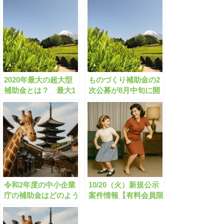
2020年最大の超大型
ものづくり補助金の2
補助金とは？ 最大1
次公募が8月中旬に開
億円/補助率100%/全国
始？
令和2年度の中小企業
10/20（火）新規公示
庁の補助金はどのよう
案件情報【有料会員限
なものがありますか？
定】