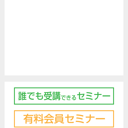
シ
ョ
ン