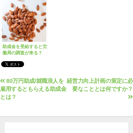
助成金を受給すると労
働局の調査が来る？
投
80万円助成/就職浪人を
経営力向上計画の策定に必
雇用するともらえる助成金
要なこととは何ですか？
稿
とは？
ナ
ビ
ゲ
ー