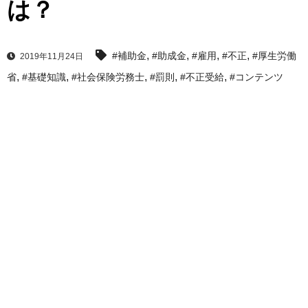
は？
,
,
,
,
#補助金
#助成金
#雇用
#不正
#厚生労働
2019年11月24日
,
,
,
,
,
省
#基礎知識
#社会保険労務士
#罰則
#不正受給
#コンテンツ