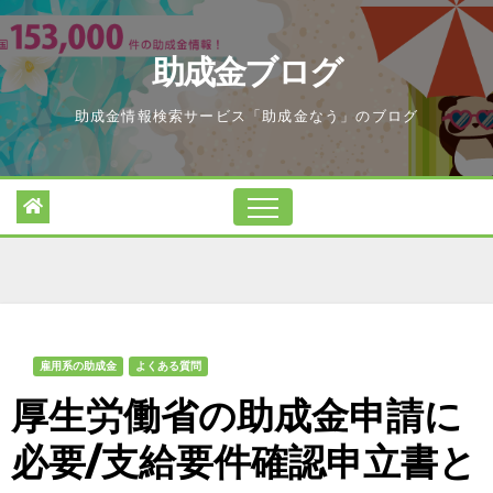
Skip
to
助成金ブログ
content
助成金情報検索サービス「助成金なう」のブログ
雇用系の助成金
よくある質問
厚生労働省の助成金申請に
必要/支給要件確認申立書と