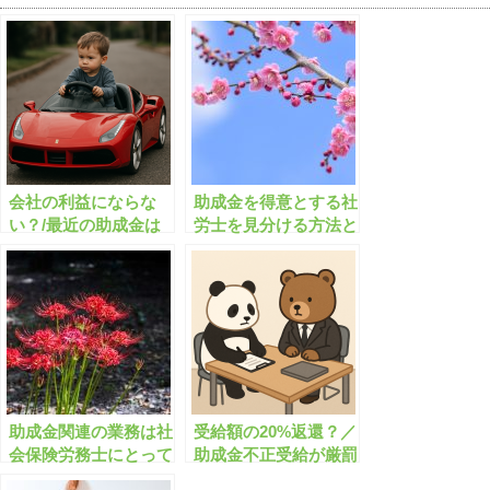
会社の利益にならな
助成金を得意とする社
い？/最近の助成金は
労士を見分ける方法と
どのような傾向にあり
は
ますか？
助成金関連の業務は社
受給額の20%返還？／
会保険労務士にとって
助成金不正受給が厳罰
割に合わない？
化