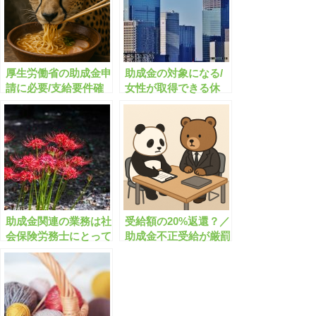
厚生労働省の助成金申
助成金の対象になる/
請に必要/支給要件確
女性が取得できる休
認申立書とは？
業・休暇とは？
助成金関連の業務は社
受給額の20%返還？／
会保険労務士にとって
助成金不正受給が厳罰
割に合わない？
化