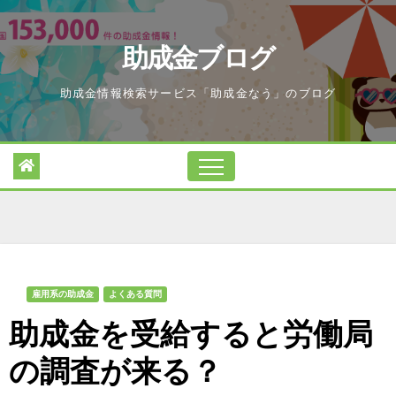
Skip
to
助成金ブログ
content
助成金情報検索サービス「助成金なう」のブログ
雇用系の助成金
よくある質問
助成金を受給すると労働局
の調査が来る？