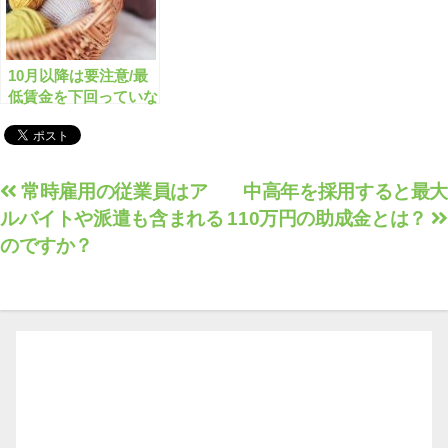
10月以降は要注意/最
低賃金を下回っていな
いかチェックしよう！
投
常時雇用の従業員はア
中高年を採用すると最大
ルバイトや派遣も含まれる
110万円の助成金とは？
稿
のですか？
ナ
ビ
ゲ
ー
シ
ョ
ン