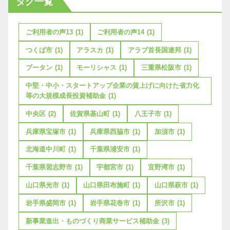
タグ一覧
ご利用者の声13
(1)
ご利用者の声14
(1)
つくば市
(1)
アラスカ
(1)
アラブ首長国連邦
(1)
ブータン
(1)
モーリシャス
(1)
三重県松阪市
(1)
中堅・中小・スタートアップ企業の賃上げに向けた省力化
等の大規模成長投資補助金
(1)
中央区
(2)
佐賀県基山町
(1)
八王子市
(1)
兵庫県宝塚市
(1)
兵庫県西脇市
(1)
加須市
(1)
北海道中川町
(1)
千葉県浦安市
(1)
千葉県習志野市
(1)
宇都宮市
(1)
宜野湾市
(1)
山口県光市
(1)
山口県田布施町
(1)
山口県萩市
(1)
岩手県盛岡市
(1)
岩手県花巻市
(1)
所沢市
(1)
新事業進出・ものづくり商業サービス補助金
(3)