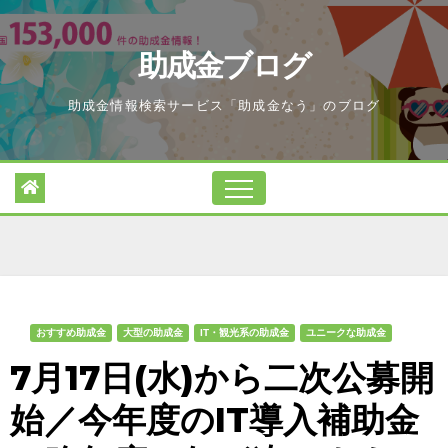
Skip
to
助成金ブログ
content
助成金情報検索サービス「助成金なう」のブログ
おすすめ助成金
大型の助成金
IT・観光系の助成金
ユニークな助成金
7月17日(水)から二次公募開
始／今年度のIT導入補助金