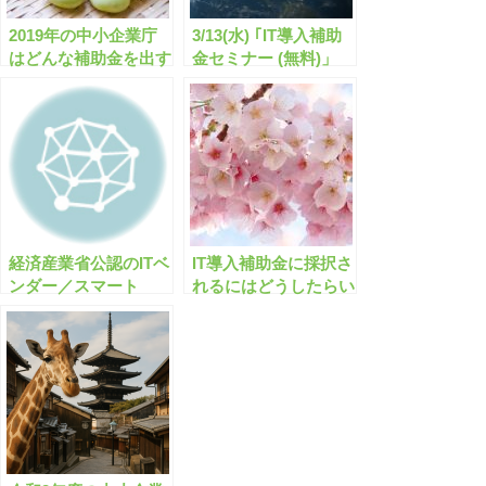
2019年の中小企業庁
3/13(水) ｢IT導入補助
はどんな補助金を出す
金セミナー (無料)」
予定ですか？
(東京会場/全国配信)
開催のお知らせ
経済産業省公認のITベ
IT導入補助金に採択さ
ンダー／スマート
れるにはどうしたらい
SMEサポーターと
いですか？【有料会員
は？
限定】