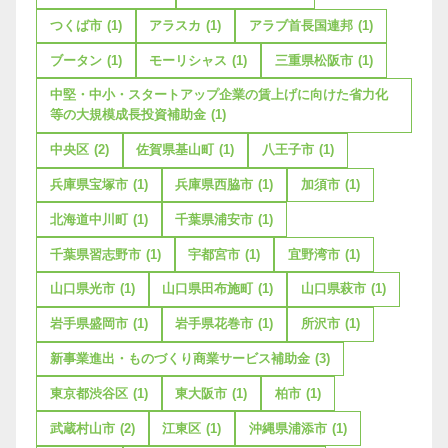
つくば市
(1)
アラスカ
(1)
アラブ首長国連邦
(1)
ブータン
(1)
モーリシャス
(1)
三重県松阪市
(1)
中堅・中小・スタートアップ企業の賃上げに向けた省力化
等の大規模成長投資補助金
(1)
中央区
(2)
佐賀県基山町
(1)
八王子市
(1)
兵庫県宝塚市
(1)
兵庫県西脇市
(1)
加須市
(1)
北海道中川町
(1)
千葉県浦安市
(1)
千葉県習志野市
(1)
宇都宮市
(1)
宜野湾市
(1)
山口県光市
(1)
山口県田布施町
(1)
山口県萩市
(1)
岩手県盛岡市
(1)
岩手県花巻市
(1)
所沢市
(1)
新事業進出・ものづくり商業サービス補助金
(3)
東京都渋谷区
(1)
東大阪市
(1)
柏市
(1)
武蔵村山市
(2)
江東区
(1)
沖縄県浦添市
(1)