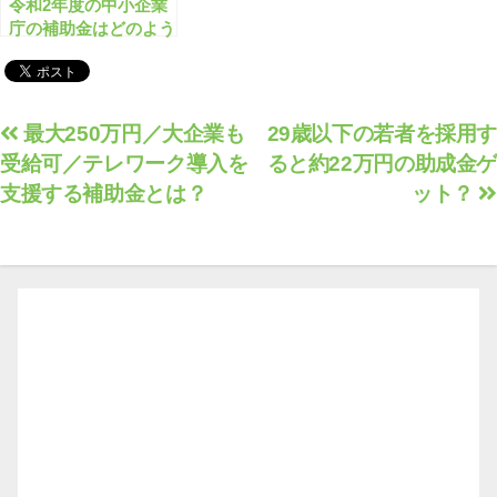
令和2年度の中小企業
庁の補助金はどのよう
なものがありますか？
投
最大250万円／大企業も
29歳以下の若者を採用す
受給可／テレワーク導入を
ると約22万円の助成金ゲ
稿
支援する補助金とは？
ット？
ナ
ビ
ゲ
ー
シ
ョ
ン