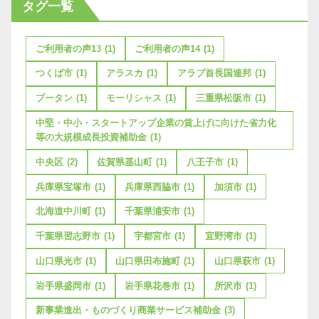
タグ一覧
ご利用者の声13
(1)
ご利用者の声14
(1)
つくば市
(1)
アラスカ
(1)
アラブ首長国連邦
(1)
ブータン
(1)
モーリシャス
(1)
三重県松阪市
(1)
中堅・中小・スタートアップ企業の賃上げに向けた省力化
等の大規模成長投資補助金
(1)
中央区
(2)
佐賀県基山町
(1)
八王子市
(1)
兵庫県宝塚市
(1)
兵庫県西脇市
(1)
加須市
(1)
北海道中川町
(1)
千葉県浦安市
(1)
千葉県習志野市
(1)
宇都宮市
(1)
宜野湾市
(1)
山口県光市
(1)
山口県田布施町
(1)
山口県萩市
(1)
岩手県盛岡市
(1)
岩手県花巻市
(1)
所沢市
(1)
新事業進出・ものづくり商業サービス補助金
(3)