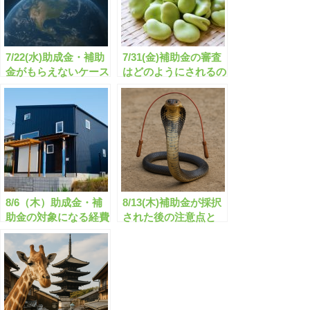
7/22(水)助成金・補助
7/31(金)補助金の審査
金がもらえないケース
はどのようにされるの
とは？
か？
8/6（木）助成金・補
8/13(木)補助金が採択
助金の対象になる経費
された後の注意点と
はどのようなものがあ
は？
るのか？