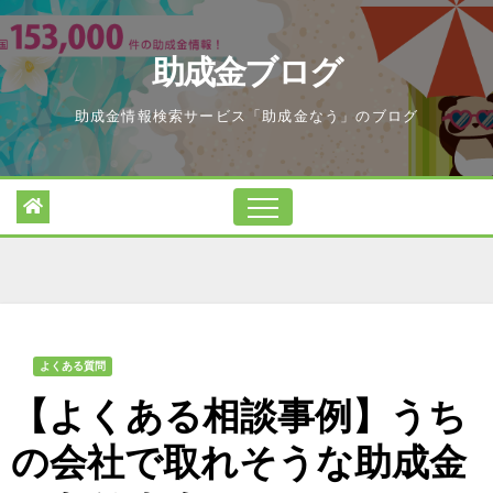
Skip
to
助成金ブログ
content
助成金情報検索サービス「助成金なう」のブログ
よくある質問
【よくある相談事例】うち
の会社で取れそうな助成金