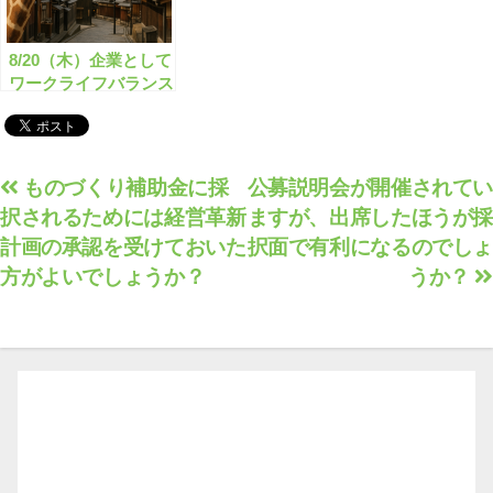
8/20（木）企業として
ワークライフバランス
の推進に取り組みたい
のですが、何か良い助
成金等ありますか？
投
ものづくり補助金に採
公募説明会が開催されてい
択されるためには経営革新
ますが、出席したほうが採
稿
計画の承認を受けておいた
択面で有利になるのでしょ
ナ
方がよいでしょうか？
うか？
ビ
ゲ
ー
シ
ョ
ン