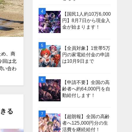
【国民1人約10万6,000
円】8月7日から現金入
金が始まります！
【全員対象】1世帯5万
ため、商
円の家電給付金の申請
は10月9日まで
今回は北
問い合わ
【申請不要】全国の高
齢者へ約64,000円を自
動給付します！
できる
【超朗報】全国の高齢
者へ125,000円分の生
活費を継続給付！