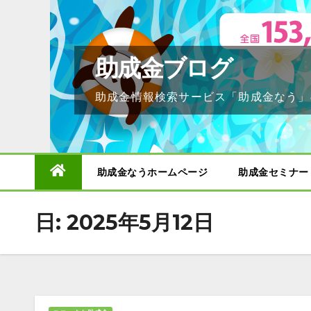
Skip
to
content
助成金ブログ
助成金情報検索サービス「助成金なう」
助成金なうホームページ
助成金セミナー
日:
2025年5月12日