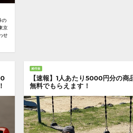
券の
東京
わせ
給付金
0
【速報】1人あたり5000円分の商
！
無料でもらえます！