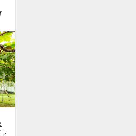
市
現
詳し