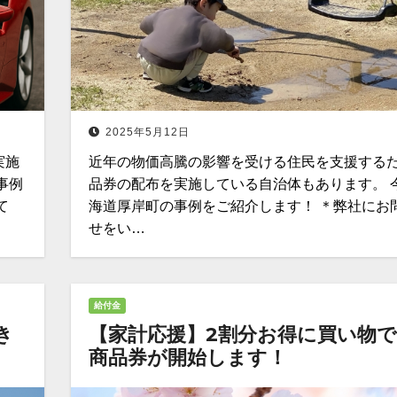
2025年5月12日
実施
近年の物価高騰の影響を受ける住民を支援する
事例
品券の配布を実施している自治体もあります。 
て
海道厚岸町の事例をご紹介します！ ＊弊社にお
せをい…
給付金
き
【家計応援】2割分お得に買い物
商品券が開始します！