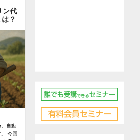
リン代
とは？
め、自動
。 今回