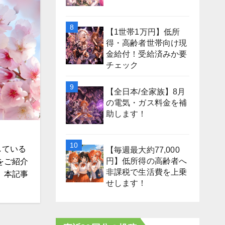
【1世帯1万円】低所
得・高齢者世帯向け現
金給付！受給済みか要
チェック
【全日本/全家族】8月
の電気・ガス料金を補
助します！
している
【毎週最大約77,000
円】低所得の高齢者へ
をご紹介
非課税で生活費を上乗
、本記事
せします！