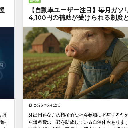
給付金
援
【自動車ユーザー注目】毎月ガソ
4,100円の補助が受けられる制度
2025年5月12日
入補
外出困難な方の積極的な社会参加に寄与するた
胎内
車燃料費の一部を助成している自治体もあります