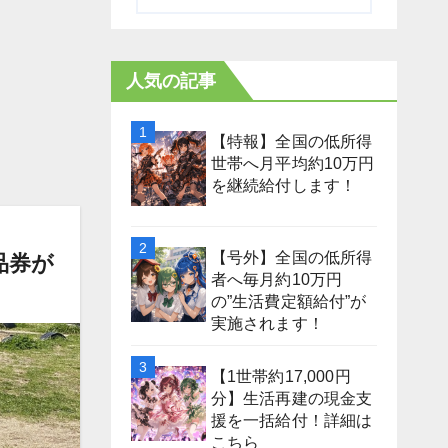
人気の記事
【特報】全国の低所得
世帯へ月平均約10万円
を継続給付します！
【号外】全国の低所得
品券が
者へ毎月約10万円
の”生活費定額給付”が
実施されます！
【1世帯約17,000円
分】生活再建の現金支
援を一括給付！詳細は
こちら