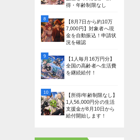
得・年齢制限なし
【8月7日から約10万
7,000円】対象者へ現
金を自動振込！申請状
況を確認
【1人毎月16万円分】
全国の高齢者へ生活費
を継続給付！
【所得/年齢制限なし】
1人56,000円分の生活
支援金が8月10日から
給付開始します！