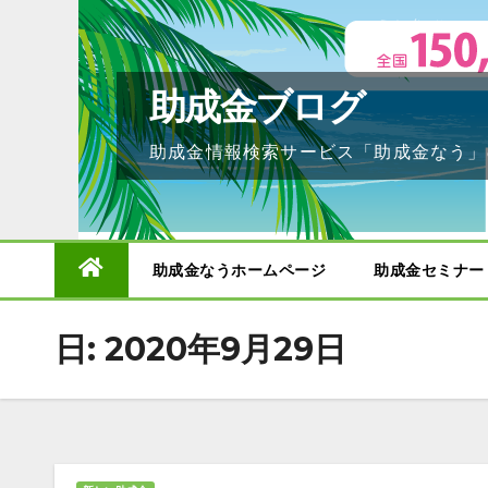
Skip
to
content
助成金ブログ
助成金情報検索サービス「助成金なう」
助成金なうホームページ
助成金セミナー
日:
2020年9月29日