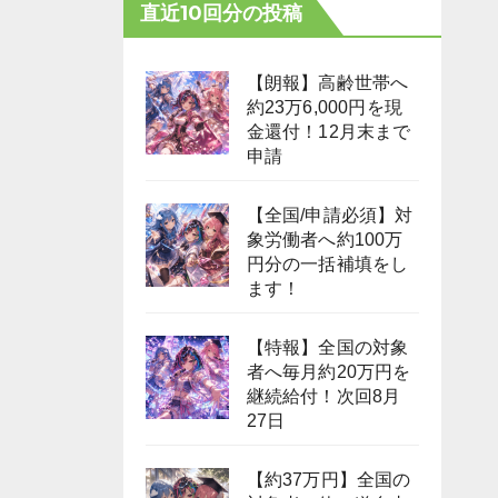
直近10回分の投稿
【朗報】高齢世帯へ
約23万6,000円を現
金還付！12月末まで
申請
【全国/申請必須】対
象労働者へ約100万
円分の一括補填をし
ます！
【特報】全国の対象
者へ毎月約20万円を
継続給付！次回8月
27日
【約37万円】全国の