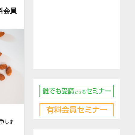
料会員
開致しま