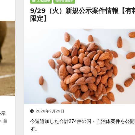
新しい助成金
有料会員限定
9/29（火）新規公示案件情報【有
限定】
2020年9月29日
公示
・自
今週追加した合計274件の国・自治体案件を公
す。