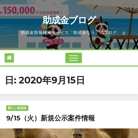
Skip
to
助成金ブログ
content
助成金情報検索サービス「助成金なう」のブログ
日:
2020年9月15日
新しい助成金
9/15（火）新規公示案件情報