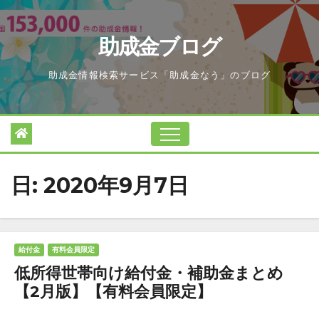
Skip
to
助成金ブログ
content
助成金情報検索サービス「助成金なう」のブログ
日:
2020年9月7日
給付金
有料会員限定
低所得世帯向け給付金・補助金まとめ
【2月版】【有料会員限定】