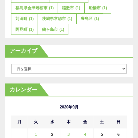
福島県会津若松市
(1)
稲敷市
(1)
船橋市
(1)
苅田町
(1)
茨城県常総市
(1)
豊島区
(1)
阿見町
(1)
鶴ヶ島市
(1)
アーカイブ
ア
ー
カ
カレンダー
イ
ブ
2020年9月
月
火
水
木
金
土
日
1
2
3
4
5
6