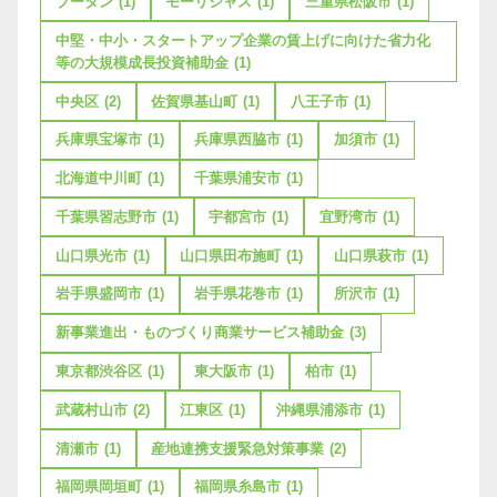
ブータン
(1)
モーリシャス
(1)
三重県松阪市
(1)
中堅・中小・スタートアップ企業の賃上げに向けた省力化
等の大規模成長投資補助金
(1)
中央区
(2)
佐賀県基山町
(1)
八王子市
(1)
兵庫県宝塚市
(1)
兵庫県西脇市
(1)
加須市
(1)
北海道中川町
(1)
千葉県浦安市
(1)
千葉県習志野市
(1)
宇都宮市
(1)
宜野湾市
(1)
山口県光市
(1)
山口県田布施町
(1)
山口県萩市
(1)
岩手県盛岡市
(1)
岩手県花巻市
(1)
所沢市
(1)
新事業進出・ものづくり商業サービス補助金
(3)
東京都渋谷区
(1)
東大阪市
(1)
柏市
(1)
武蔵村山市
(2)
江東区
(1)
沖縄県浦添市
(1)
清瀬市
(1)
産地連携支援緊急対策事業
(2)
福岡県岡垣町
(1)
福岡県糸島市
(1)