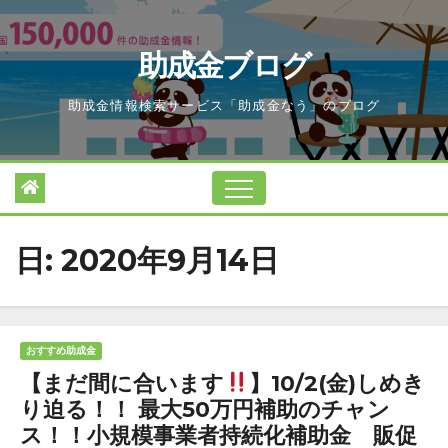
Skip
to
助成金ブログ
content
助成金情報検索サービス「助成金なう」のブログ
日:
2020年9月14日
おすすめ助成金
【まだ間に合います
】10/2(金)しめき
り迫る！！ 最大50万円補助のチャン
ス！！小規模事業者持続化補助金 販促