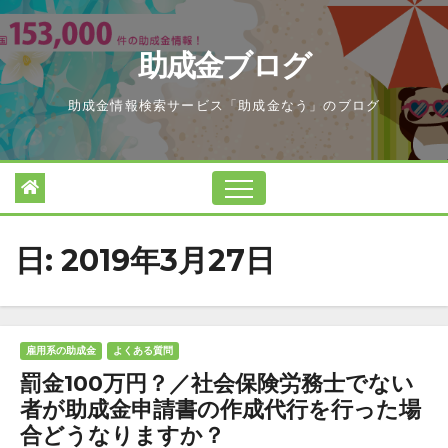
Skip
to
助成金ブログ
content
助成金情報検索サービス「助成金なう」のブログ
日:
2019年3月27日
雇用系の助成金
よくある質問
罰金100万円？／社会保険労務士でない
者が助成金申請書の作成代行を行った場
合どうなりますか？