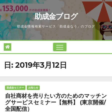
Skip
to
助成金ブログ
content
助成金情報検索サービス「助成金なう」のブログ
日:
2019年3月12日
助成金セミナー
お知らせ
自社商材を売りたい方のためのマッチン
グサービスセミナー【無料】 (東京開催/
全国配信）