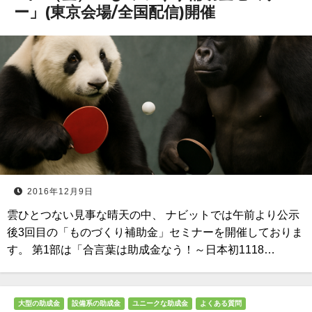
ー」(東京会場/全国配信)開催
2016年12月9日
雲ひとつない見事な晴天の中、 ナビットでは午前より公示
後3回目の「ものづくり補助金」セミナーを開催しておりま
す。 第1部は「合言葉は助成金なう！～日本初1118…
大型の助成金
設備系の助成金
ユニークな助成金
よくある質問