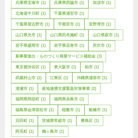
兵庫県宝塚市
(1)
兵庫県西脇市
(1)
加須市
(1)
北海道中川町
(1)
千葉県浦安市
(1)
千葉県習志野市
(1)
宇都宮市
(1)
宜野湾市
(1)
山口県光市
(1)
山口県田布施町
(1)
山口県萩市
(1)
岩手県盛岡市
(1)
岩手県花巻市
(1)
所沢市
(1)
新事業進出・ものづくり商業サービス補助金
(3)
東京都渋谷区
(1)
東大阪市
(1)
柏市
(1)
武蔵村山市
(2)
江東区
(1)
沖縄県浦添市
(1)
清瀬市
(1)
産地連携支援緊急対策事業
(2)
福岡県岡垣町
(1)
福岡県糸島市
(1)
福島県会津若松市
(1)
稲敷市
(1)
船橋市
(1)
苅田町
(1)
茨城県常総市
(1)
豊島区
(1)
阿見町
(1)
鶴ヶ島市
(1)