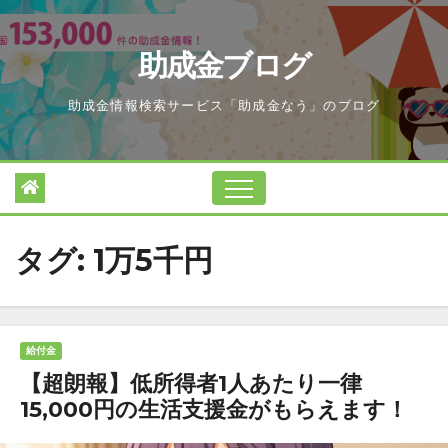
Skip
to
助成金ブログ
content
助成金情報検索サービス「助成金なう」のブログ
タグ:
1万5千円
給付金
【超朗報】低所得者1人あたり一律
15,000円の生活支援金がもらえます！