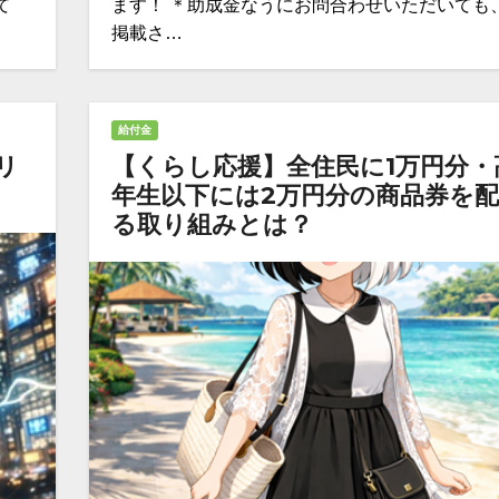
て
ます！ ＊助成金なうにお問合わせいただいても
掲載さ…
給付金
リ
【くらし応援】全住民に1万円分・
年生以下には2万円分の商品券を
る取り組みとは？