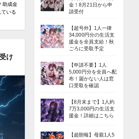
＊助成金
金！8月21日から申
請受付
れている
【超号外】1人一律
34,000円分の生活支
援金を全員支給！秋
ごろに受取予定
受け
【申請不要】1人
5,000円分を全員へ配
布！届かない人は窓
口受取を確認
【8月末まで】1人約
7万3,000円の生活支
援金！詳細はこちら
【超朗報】母親1人5