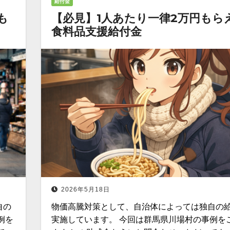
給付金
も
【必見】1人あたり一律2万円もら
食料品支援給付金
2026年5月18日
自の
物価高騰対策として、自治体によっては独自の
例を
実施しています。 今回は群馬県川場村の事例を