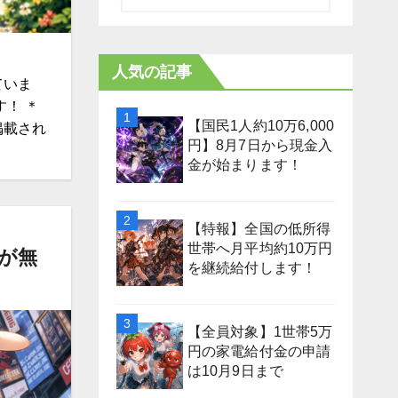
人気の記事
ていま
！ ＊
【国民1人約10万6,000
掲載され
円】8月7日から現金入
金が始まります！
【特報】全国の低所得
世帯へ月平均約10万円
分が無
を継続給付します！
【全員対象】1世帯5万
円の家電給付金の申請
は10月9日まで