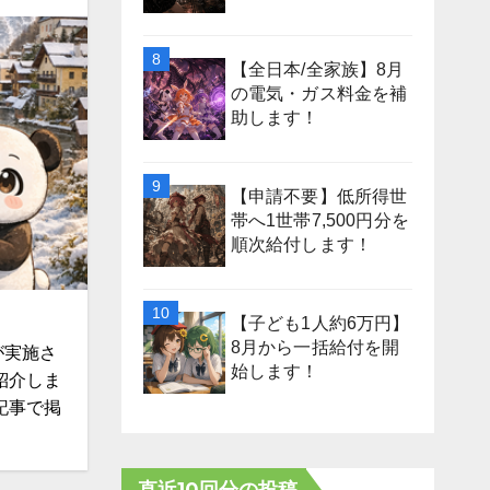
【全日本/全家族】8月
の電気・ガス料金を補
助します！
【申請不要】低所得世
帯へ1世帯7,500円分を
順次給付します！
【子ども1人約6万円】
8月から一括給付を開
が実施さ
始します！
紹介しま
記事で掲
直近10回分の投稿