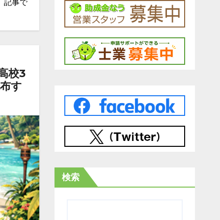
、記事で
高校3
配布す
検索