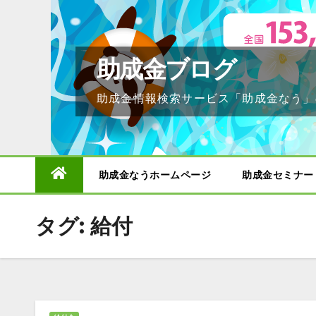
Skip
to
content
助成金ブログ
助成金情報検索サービス「助成金なう」
助成金なうホームページ
助成金セミナー
タグ:
給付