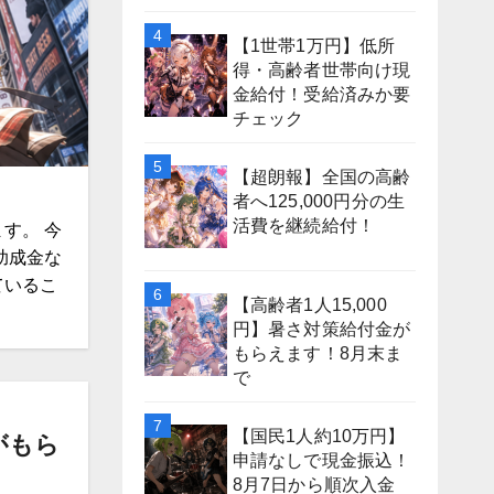
【1世帯1万円】低所
得・高齢者世帯向け現
金給付！受給済みか要
チェック
【超朗報】全国の高齢
者へ125,000円分の生
活費を継続給付！
す。 今
助成金な
ているこ
【高齢者1人15,000
円】暑さ対策給付金が
もらえます！8月末ま
で
【国民1人約10万円】
がもら
申請なしで現金振込！
8月7日から順次入金