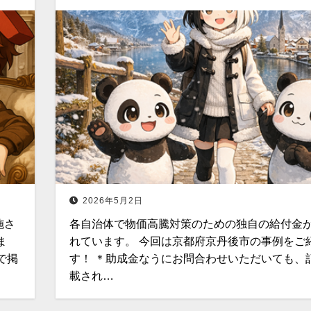
2026年5月2日
施さ
各自治体で物価高騰対策のための独自の給付金
ま
れています。 今回は京都府京丹後市の事例をご
で掲
す！ ＊助成金なうにお問合わせいただいても、
載され…