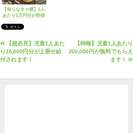
【知らなきゃ損】1人
あたり1万円分が所得
制限なしで給付されま
す！
投
【超必見】児童1人あた
【特報】児童1人あたり
り15,000円分が上乗せ給
200,000円が無料でもらえ
稿
付されます！
ます！
ナ
ビ
ゲ
ー
シ
ョ
ン