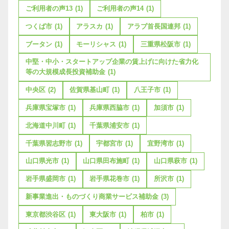
ご利用者の声13
(1)
ご利用者の声14
(1)
つくば市
(1)
アラスカ
(1)
アラブ首長国連邦
(1)
ブータン
(1)
モーリシャス
(1)
三重県松阪市
(1)
中堅・中小・スタートアップ企業の賃上げに向けた省力化
等の大規模成長投資補助金
(1)
中央区
(2)
佐賀県基山町
(1)
八王子市
(1)
兵庫県宝塚市
(1)
兵庫県西脇市
(1)
加須市
(1)
北海道中川町
(1)
千葉県浦安市
(1)
千葉県習志野市
(1)
宇都宮市
(1)
宜野湾市
(1)
山口県光市
(1)
山口県田布施町
(1)
山口県萩市
(1)
岩手県盛岡市
(1)
岩手県花巻市
(1)
所沢市
(1)
新事業進出・ものづくり商業サービス補助金
(3)
東京都渋谷区
(1)
東大阪市
(1)
柏市
(1)