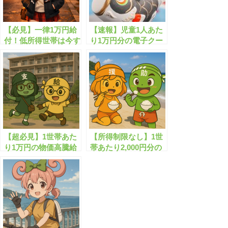
【必見】一律1万円給
【速報】児童1人あた
付！低所得世帯は今す
り1万円分の電子クー
ぐ確認！
ポンの支給が開始しま
す！
【超必見】1世帯あた
【所得制限なし】1世
り1万円の物価高騰給
帯あたり2,000円分の
付金が支給されます！
お米クーポン券が無料
配布されます！