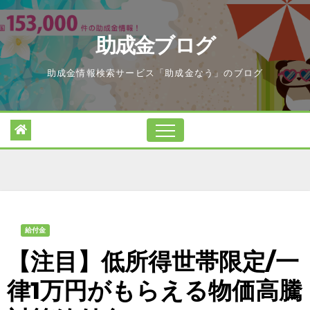
Skip
to
助成金ブログ
content
助成金情報検索サービス「助成金なう」のブログ
給付金
【注目】低所得世帯限定/一
律1万円がもらえる物価高騰