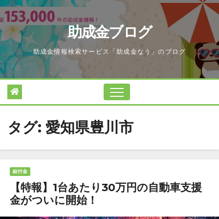
Skip
to
助成金ブログ
content
助成金情報検索サービス「助成金なう」のブログ
タグ:
愛知県豊川市
給付金
【特報】1台あたり30万円の自動車支援
金がついに開始！