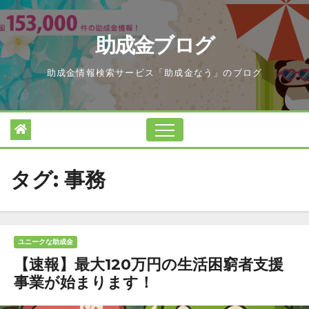
Skip
to
助成金ブログ
content
助成金情報検索サービス「助成金なう」のブログ
タグ:
事務
ユニークな助成金
【速報】最大120万円の生活困窮者支援
事業が始まります！