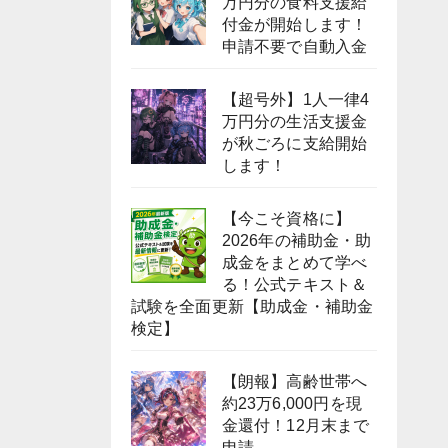
万円分の食料支援給
付金が開始します！
申請不要で自動入金
【超号外】1人一律4
万円分の生活支援金
が秋ごろに支給開始
します！
【今こそ資格に】
2026年の補助金・助
成金をまとめて学べ
る！公式テキスト＆
試験を全面更新【助成金・補助金
検定】
【朗報】高齢世帯へ
約23万6,000円を現
金還付！12月末まで
申請