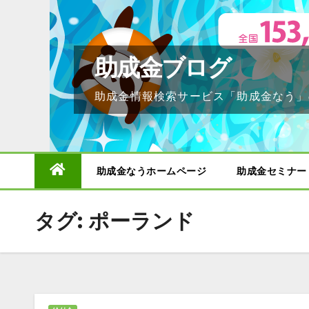
Skip
to
content
助成金ブログ
助成金情報検索サービス「助成金なう」
助成金なうホームページ
助成金セミナー
タグ:
ポーランド