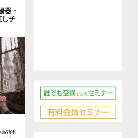
湯器・
直しチ
や高効率