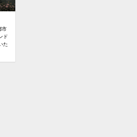
都市
ンド
いた