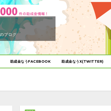
のブログ
助成金なうFACEBOOK
助成金なうX(TWITTER)