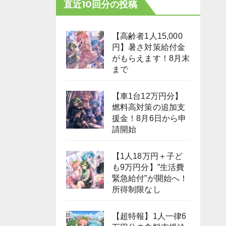
直近10回分の投稿
【高齢者1人15,000
円】暑さ対策給付金
がもらえます！8月末
まで
【車1台12万円分】
燃料高対策の追加支
援金！8月6日から申
請開始
【1人18万円＋子ど
も9万円分】”生活費
緊急給付”が開始へ！
所得制限なし
【超特報】1人一律6