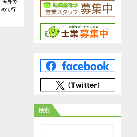
 海外で
とめて行
検索