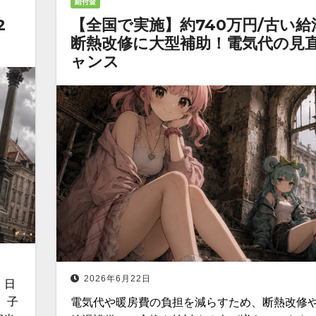
給付金
2
【全国で実施】約740万円/古い給
断熱改修に大型補助！電気代の見
ャンス
2026年6月22日
、日
 子
電気代や暖房費の負担を減らすため、断熱改修