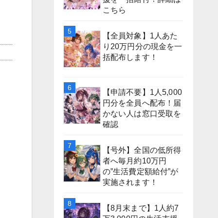
こちら
【全員対象】1人あた
り20万円分の現金を一
括配布します！
【申請不要】1人5,000
円分を全員へ配布！届
かない人は窓口受取を
確認
【号外】全国の低所得
者へ毎月約10万円
の”生活費定額給付”が
実施されます！
【8月末まで】1人約7