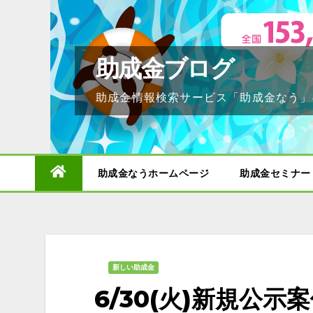
Skip
to
content
助成金ブログ
助成金情報検索サービス「助成金なう」
助成金なうホームページ
助成金セミナー
新しい助成金
6/30(火)新規公示