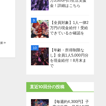
万3,000円の生活支援
金！詳細はこちら
【全員対象】1人一律2
万円の現金給付！受給
できているか確認を
支援
【年齢・所得制限な
し】全員1人5,000円分
を現金給付！8月末ま
で
直近10回分の投稿
【毎週約4,300円】子