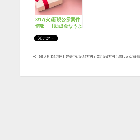
3/17(火)新規公示案件
情報 【助成金なうよ
りお知らせ】
投
【最大約121万円】妊娠中に約24万円＋毎月約8万円！赤ちゃん向け
稿
ナ
ビ
ゲ
ー
シ
ョ
ン