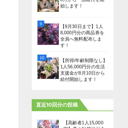
始します！
【9月30日まで】1人
8,000円分の商品券を
全員へ無料配布しま
す！
【所得/年齢制限なし】
1人56,000円分の生活
支援金が8月10日から
給付開始します！
直近10回分の投稿
【高齢者1人15,000