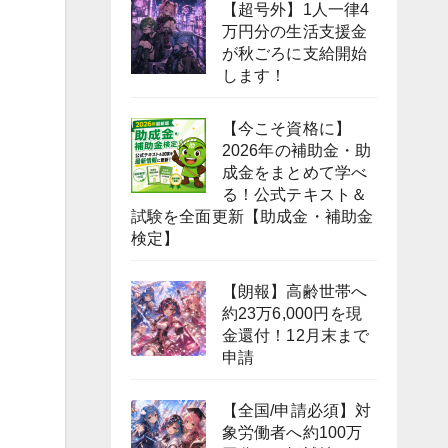
【超号外】1人一律4
万円分の生活支援金
が秋ごろに支給開始
します！
【今こそ資格に】
2026年の補助金・助
成金をまとめて学べ
る！公式テキスト＆
試験を全面更新【助成金・補助金
検定】
【朗報】高齢世帯へ
約23万6,000円を現
金還付！12月末まで
申請
【全国/申請必須】対
象労働者へ約100万