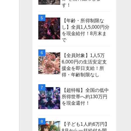
す！
【年齢・所得制限な
し】全員1人5,000円分
を現金給付！8月末ま
で
【全員対象】1人5万
6,000円の生活安定支
援金を即日支給！所
得・年齢制限なし
【超特報】全国の低中
所得世帯へ約130万円
を現金還付！
【子ども1人約6万円】
8月から一括給付を開