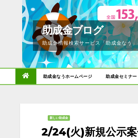
Skip
to
content
助成金ブログ
助成金情報検索サービス「助成金なう」
助成金なうホームページ
助成金セミナー
新しい助成金
2/24(火)新規公