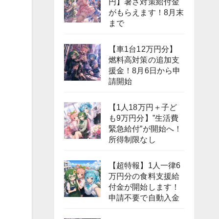
円】暑さ対策給付金
がもらえます！8月末
まで
【車1台12万円分】
燃料高対策の追加支
援金！8月6日から申
請開始
【1人18万円＋子ど
も9万円分】”生活費
緊急給付”が開始へ！
所得制限なし
【超特報】1人一律6
万円分の食料支援給
付金が開始します！
申請不要で自動入金