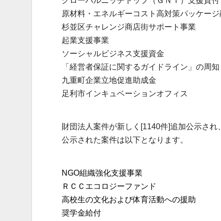
グローバルニッチトップ（ＧＮＴ）支援貸付
原材料・エネルギーコスト高対策パッケージ
杉並区チャレンジ商店街サポート事業
起業支援事業
ソーシャルビジネス支援資金
「経営者保証に関するガイドライン」の周知
九重町企業立地促進助成金
足利市インキュベーションオフィス
財団法人案件が新しく[1140件]追加公示され、
公示された案件は以下となります。
NGO組織強化支援事業
ＲＣＣエコロジーファンド
高校生の文化および体育活動への援助
奨学金給付