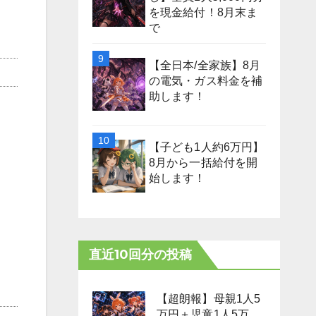
を現金給付！8月末ま
で
【全日本/全家族】8月
の電気・ガス料金を補
助します！
【子ども1人約6万円】
8月から一括給付を開
始します！
直近10回分の投稿
【超朗報】母親1人5
万円＋児童1人5万