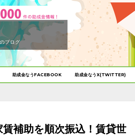
のブログ
助成金なうFACEBOOK
助成金なうX(TWITTER)
】家賃補助を順次振込！賃貸世