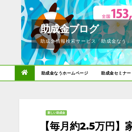
Skip
to
content
助成金ブログ
助成金情報検索サービス「助成金なう」
助成金なうホームページ
助成金セミナー
新しい助成金
【毎月約2.5万円