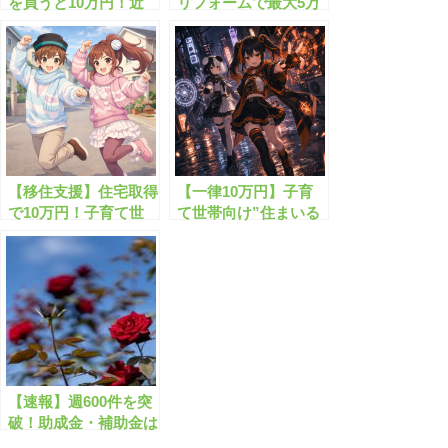
を買うと10万円！近
リフォームで最大5万
居・同居で支援金がも
円補助！高齢者向け支
らえます
援とは？
【移住支援】住宅取得
【一律10万円】子育
で10万円！子育て世
て世帯向け”住まいる
帯向け給付金とは？
給付金”がもらえま
す！
【速報】週600件を突
破！助成金・補助金は
今がチャンス！全国