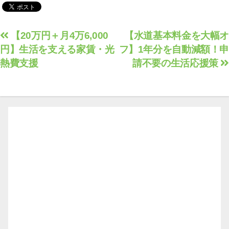
10/東京都55/愛知38/兵
庫36/千葉32
投
【20万円＋月4万6,000
【水道基本料金を大幅オ
円】生活を支える家賃・光
フ】1年分を自動減額！申
稿
熱費支援
請不要の生活応援策
ナ
ビ
ゲ
ー
シ
ョ
ン