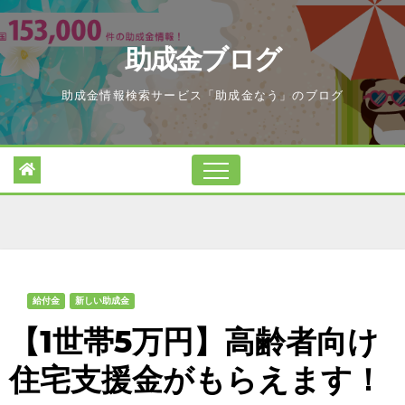
Skip
to
助成金ブログ
content
助成金情報検索サービス「助成金なう」のブログ
給付金
新しい助成金
【1世帯5万円】高齢者向け
住宅支援金がもらえます！