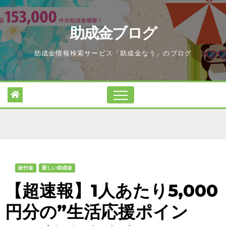
Skip
to
助成金ブログ
content
助成金情報検索サービス「助成金なう」のブログ
給付金
新しい助成金
【超速報】1人あたり5,000
円分の”生活応援ポイン