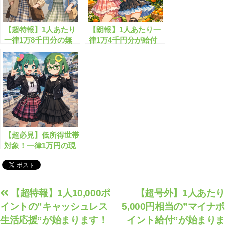
【超特報】1人あたり
【朗報】1人あたり一
一律1万8千円分の無
律1万4千円分が給付
料給付開始へ！
開始します！
【超必見】低所得世帯
対象！一律1万円の現
金がもらえます
投
【超特報】1人10,000ポ
【超号外】1人あたり
イントの”キャッシュレス
5,000円相当の”マイナポ
稿
生活応援”が始まります！
イント給付”が始まりま