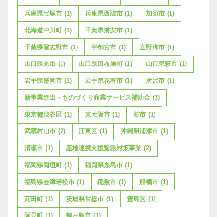
兵庫県宝塚市
(1)
兵庫県西脇市
(1)
加須市
(1)
北海道中川町
(1)
千葉県浦安市
(1)
千葉県習志野市
(1)
宇都宮市
(1)
宜野湾市
(1)
山口県光市
(1)
山口県田布施町
(1)
山口県萩市
(1)
岩手県盛岡市
(1)
岩手県花巻市
(1)
所沢市
(1)
新事業進出・ものづくり商業サービス補助金
(3)
東京都渋谷区
(1)
東大阪市
(1)
柏市
(1)
武蔵村山市
(2)
江東区
(1)
沖縄県浦添市
(1)
清瀬市
(1)
産地連携支援緊急対策事業
(2)
福岡県岡垣町
(1)
福岡県糸島市
(1)
福島県会津若松市
(1)
稲敷市
(1)
船橋市
(1)
苅田町
(1)
茨城県常総市
(1)
豊島区
(1)
阿見町
(1)
鶴ヶ島市
(1)