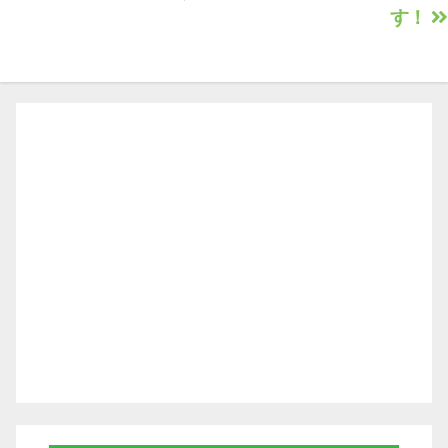
ナ
す！
ビ
ゲ
ー
シ
ョ
ン