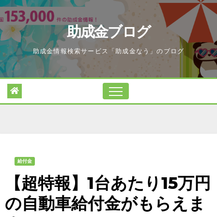
Skip
to
助成金ブログ
content
助成金情報検索サービス「助成金なう」のブログ
給付金
【超特報】1台あたり15万円
の自動車給付金がもらえま