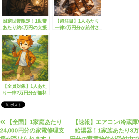
困窮世帯限定！1世帯
【超注目】1人あたり
あたり約4万円の支援
一律2万円分が給付さ
金がもらえます
れまし!!
【全員対象】1人あた
り一律2万円分が無料
配布されます！
投
【全国】1家庭あたり
【速報】エアコン/冷蔵庫/
24,000円分の家電修理支
給湯器！1家族あたり3万
稿
援が受けられます！
円分の家電給付が受付中で