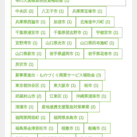
等の大規模成長投資補助金
(1)
中央区
(2)
八王子市
(1)
兵庫県宝塚市
(1)
兵庫県西脇市
(1)
加須市
(1)
北海道中川町
(1)
千葉県浦安市
(1)
千葉県習志野市
(1)
宇都宮市
(1)
宜野湾市
(1)
山口県光市
(1)
山口県田布施町
(1)
山口県萩市
(1)
岩手県盛岡市
(1)
岩手県花巻市
(1)
所沢市
(1)
新事業進出・ものづくり商業サービス補助金
(3)
東京都渋谷区
(1)
東大阪市
(1)
柏市
(1)
武蔵村山市
(2)
江東区
(1)
沖縄県浦添市
(1)
清瀬市
(1)
産地連携支援緊急対策事業
(2)
福岡県岡垣町
(1)
福岡県糸島市
(1)
福島県会津若松市
(1)
稲敷市
(1)
船橋市
(1)