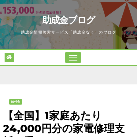
Skip
to
助成金ブログ
content
助成金情報検索サービス「助成金なう」のブログ
給付金
【全国】1家庭あたり
24,000円分の家電修理支