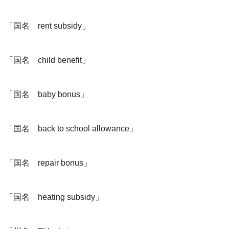
「国名 rent subsidy」
「国名 child benefit」
「国名 baby bonus」
「国名 back to school allowance」
「国名 repair bonus」
「国名 heating subsidy」