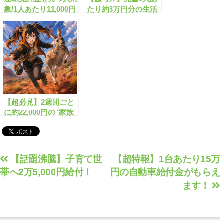
象/1人あたり11,000円
たり約3万円分の生活
分の支援金が開始しま
費支援金が始まりま
す！
す！
【超必見】2週間ごと
に約22,000円の”家族
税制給付”がもらえま
す！
投
【話題沸騰】子育て世
【超特報】1台あたり15万
帯へ2万5,000円給付！
円の自動車給付金がもらえ
稿
ます！
ナ
ビ