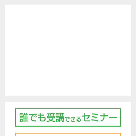
ゲ
ー
シ
ョ
ン