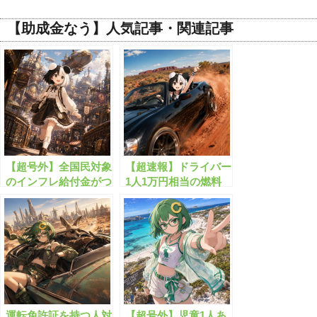
【助成金なう】人気記事・関連記事
【超号外】全国民対象
【超速報】ドライバー
のインフレ給付金がつ
1人1万円相当の燃料
いにスタート！？
給付金が始まります!!
運転免許証を持つ人対
【超号外】児童1人あ