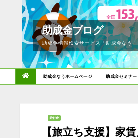
Skip
to
content
助成金ブログ
助成金情報検索サービス「助成金なう」
助成金なうホームページ
助成金セミナー
給付金
【旅立ち支援】家賃