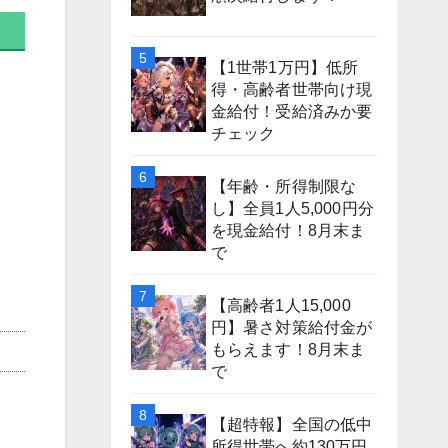
【1世帯1万円】低所
得・高齢者世帯向け現
金給付！受給済みか要
チェック
【年齢・所得制限な
し】全員1人5,000円分
を現金給付！8月末ま
で
【高齢者1人15,000
円】暑さ対策給付金が
もらえます！8月末ま
で
【超特報】全国の低中
所得世帯へ約130万円