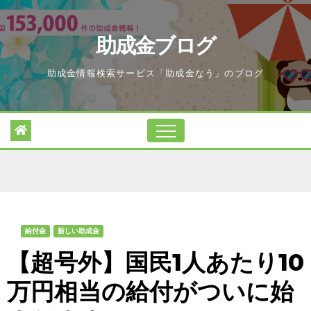
Skip
to
助成金ブログ
content
助成金情報検索サービス「助成金なう」のブログ
給付金
新しい助成金
【超号外】国民1人あたり10
万円相当の給付がついに始