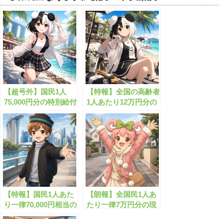
【超号外】国民1人
【特報】全国の高齢者
75,000円分の特別給付
1人あたり12万円分の
が始まります!!
給付金が毎年もらえま
す！
【特報】国民1人あた
【朗報】全国民1人あ
り一律70,000円相当の
たり一律7万円分の現
現金がもらえます！
金を給付します！