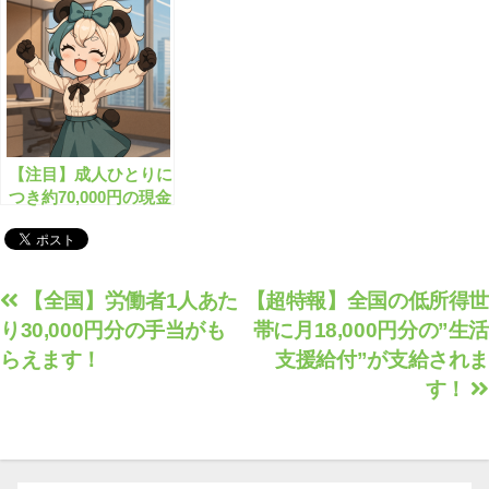
【注目】成人ひとりに
つき約70,000円の現金
支給がはじまっていま
す！
投
【全国】労働者1人あた
【超特報】全国の低所得世
り30,000円分の手当がも
帯に月18,000円分の”生活
稿
らえます！
支援給付”が支給されま
ナ
す！
ビ
ゲ
ー