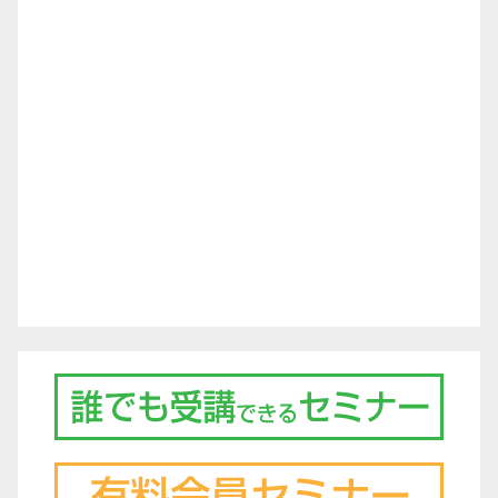
シ
ョ
ン