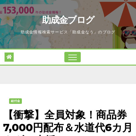
Skip
to
助成金ブログ
content
助成金情報検索サービス「助成金なう」のブログ
給付金
【衝撃】全員対象！商品券
7,000円配布＆水道代6カ月