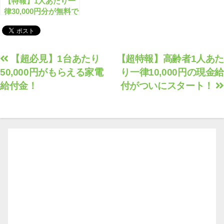
【特報】1人あたり一
律30,000円分が無料で
もらえます！
投
【超必見】1台あたり
【超特報】高齢者1人あた
50,000円がもらえる家電
り一律10,000円の現金給
稿
給付金！
付がついにスタート！
ナ
ビ
ゲ
ー
シ
ョ
ン