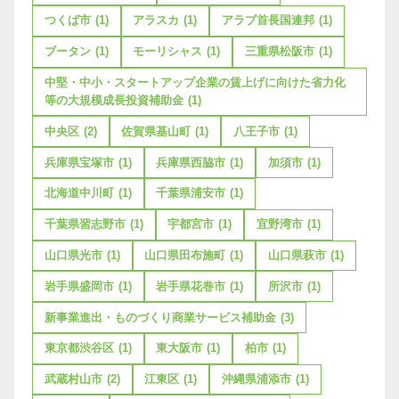
つくば市
(1)
アラスカ
(1)
アラブ首長国連邦
(1)
ブータン
(1)
モーリシャス
(1)
三重県松阪市
(1)
中堅・中小・スタートアップ企業の賃上げに向けた省力化
等の大規模成長投資補助金
(1)
中央区
(2)
佐賀県基山町
(1)
八王子市
(1)
兵庫県宝塚市
(1)
兵庫県西脇市
(1)
加須市
(1)
北海道中川町
(1)
千葉県浦安市
(1)
千葉県習志野市
(1)
宇都宮市
(1)
宜野湾市
(1)
山口県光市
(1)
山口県田布施町
(1)
山口県萩市
(1)
岩手県盛岡市
(1)
岩手県花巻市
(1)
所沢市
(1)
新事業進出・ものづくり商業サービス補助金
(3)
東京都渋谷区
(1)
東大阪市
(1)
柏市
(1)
武蔵村山市
(2)
江東区
(1)
沖縄県浦添市
(1)