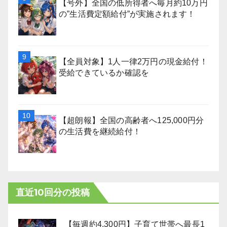
【号外】全国の低所得者へ毎月約10万円
の”生活費定額給付”が実施されます！
【全員対象】1人一律2万円の現金給付！
受給できているか確認を
【超朗報】全国の高齢者へ125,000円分
の生活費を継続給付！
直近10回分の投稿
【毎週約4,300円】子育て世帯へ最長1