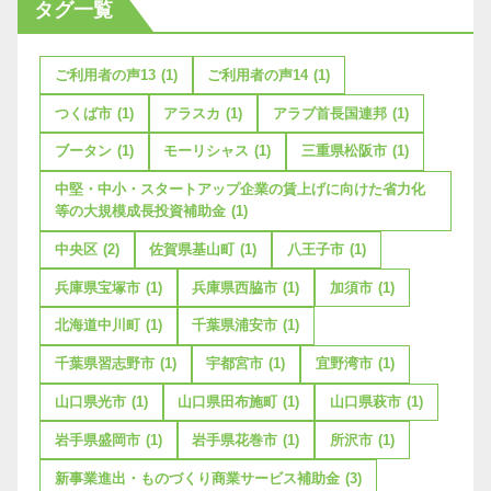
タグ一覧
ご利用者の声13
(1)
ご利用者の声14
(1)
つくば市
(1)
アラスカ
(1)
アラブ首長国連邦
(1)
ブータン
(1)
モーリシャス
(1)
三重県松阪市
(1)
中堅・中小・スタートアップ企業の賃上げに向けた省力化
等の大規模成長投資補助金
(1)
中央区
(2)
佐賀県基山町
(1)
八王子市
(1)
兵庫県宝塚市
(1)
兵庫県西脇市
(1)
加須市
(1)
北海道中川町
(1)
千葉県浦安市
(1)
千葉県習志野市
(1)
宇都宮市
(1)
宜野湾市
(1)
山口県光市
(1)
山口県田布施町
(1)
山口県萩市
(1)
岩手県盛岡市
(1)
岩手県花巻市
(1)
所沢市
(1)
新事業進出・ものづくり商業サービス補助金
(3)