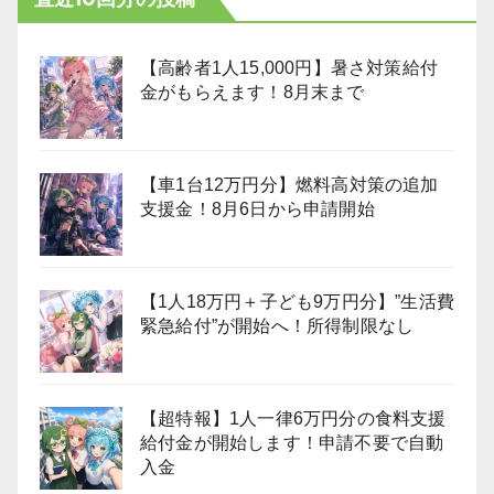
【高齢者1人15,000円】暑さ対策給付
金がもらえます！8月末まで
【車1台12万円分】燃料高対策の追加
支援金！8月6日から申請開始
【1人18万円＋子ども9万円分】”生活費
緊急給付”が開始へ！所得制限なし
【超特報】1人一律6万円分の食料支援
給付金が開始します！申請不要で自動
入金