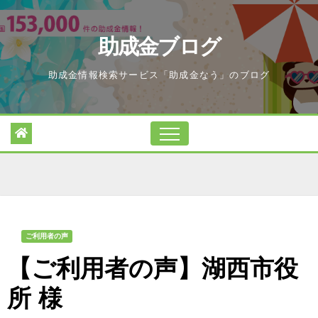
Skip
to
助成金ブログ
content
助成金情報検索サービス「助成金なう」のブログ
ご利用者の声
【ご利用者の声】湖西市役
所 様