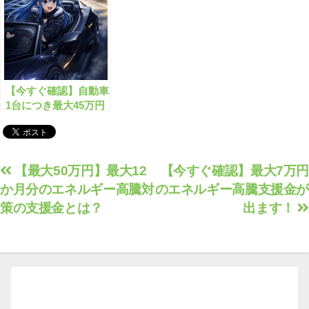
【今すぐ確認】自動車
1台につき最大45万円
の支給が始まります！
投
【最大50万円】最大12
【今すぐ確認】最大7万円
か月分のエネルギー高騰対
のエネルギー高騰支援金が
稿
策の支援金とは？
出ます！
ナ
ビ
ゲ
ー
シ