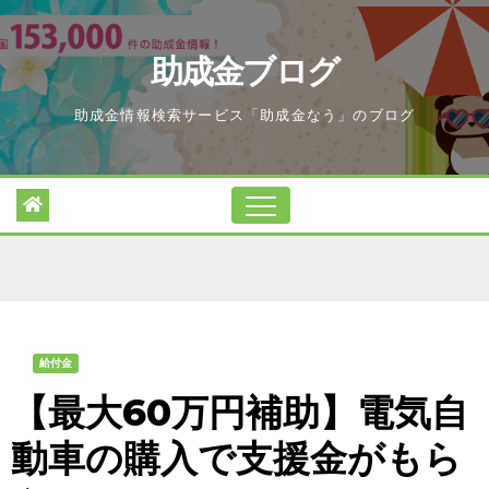
Skip
to
助成金ブログ
content
助成金情報検索サービス「助成金なう」のブログ
給付金
【最大60万円補助】電気自
動車の購入で支援金がもら