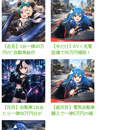
【必見】1台一律20万
【今だけ】EV＋充電
円の”自動車給付
設備で35万円補助！
金”が貰えます！
【注目】自動車1台あ
【超注目】電気自動車
たり一律50万円分が
購入で一律5万円の補
もらえる支援金とは？
助が受けられます！