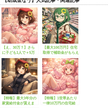
【助成金なう】人気記事・関連記事
【え、30万？】さら
【最大100万円】住宅
に子ども1人で＋5万
取得で補助金がもらえ
円って神すぎる
ます（子育て世帯・若
者世帯）
【特報】最大3年分の
【特報】1世帯あたり
家賃給付金が貰えま
一律10万円の住宅給