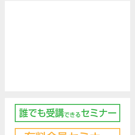
シ
ョ
ン