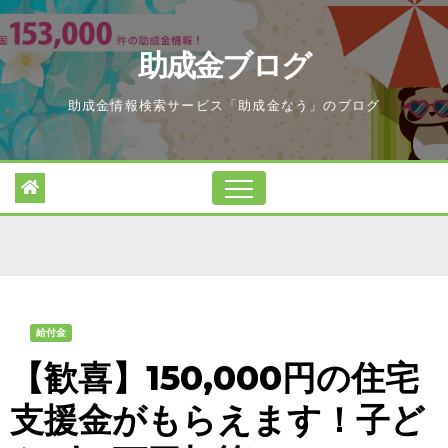
Skip
to
助成金ブログ
content
助成金情報検索サービス「助成金なう」のブログ
給付金
【歓喜】150,000円の住宅
支援金がもらえます！子ど