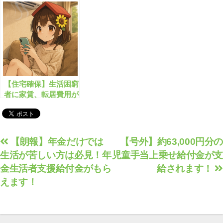
す！
付金がもらえます!!
【住宅確保】生活困窮
者に家賃、転居費用が
補助されます！！
投
【朗報】年金だけでは
【号外】約63,000円分の
生活が苦しい方は必見！年
児童手当上乗せ給付金が支
稿
金生活者支援給付金がもら
給されます！
ナ
えます！
ビ
ゲ
ー