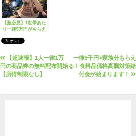
【超必見】1世帯あた
り一律5万円がもらえ
る”生活再建給付
金”！
投
【超速報】1人一律1万
一律5千円×家族分もらえ
円の商品券の無料配布開始
る！食料品価格高騰対策給
稿
【所得制限なし】
付金が始まります！
ナ
ビ
ゲ
ー
シ
ョ
ン