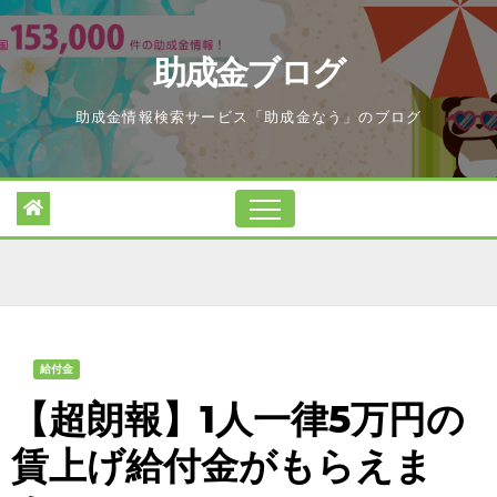
Skip
to
助成金ブログ
content
助成金情報検索サービス「助成金なう」のブログ
給付金
【超朗報】1人一律5万円の
賃上げ給付金がもらえま