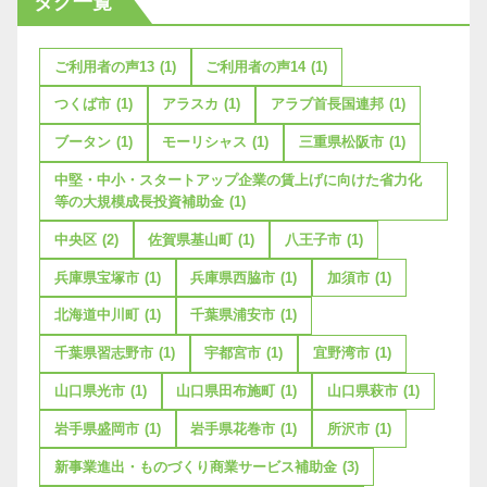
タグ一覧
ご利用者の声13
(1)
ご利用者の声14
(1)
つくば市
(1)
アラスカ
(1)
アラブ首長国連邦
(1)
ブータン
(1)
モーリシャス
(1)
三重県松阪市
(1)
中堅・中小・スタートアップ企業の賃上げに向けた省力化
等の大規模成長投資補助金
(1)
中央区
(2)
佐賀県基山町
(1)
八王子市
(1)
兵庫県宝塚市
(1)
兵庫県西脇市
(1)
加須市
(1)
北海道中川町
(1)
千葉県浦安市
(1)
千葉県習志野市
(1)
宇都宮市
(1)
宜野湾市
(1)
山口県光市
(1)
山口県田布施町
(1)
山口県萩市
(1)
岩手県盛岡市
(1)
岩手県花巻市
(1)
所沢市
(1)
新事業進出・ものづくり商業サービス補助金
(3)