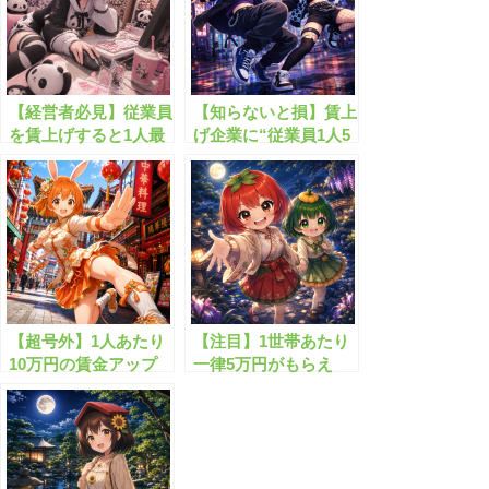
【経営者必見】従業員
【知らないと損】賃上
を賃上げすると1人最
げ企業に“従業員1人5
大5万円・最大50万円
万円”の給付金
の支援金が受けられる
制度とは？
【超号外】1人あたり
【注目】1世帯あたり
10万円の賃金アップ
一律5万円がもらえ
給付金が始まります！
る”生活再建給付
金”！