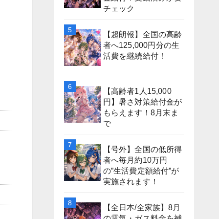
チェック
【超朗報】全国の高齢
者へ125,000円分の生
活費を継続給付！
【高齢者1人15,000
円】暑さ対策給付金が
もらえます！8月末ま
で
【号外】全国の低所得
者へ毎月約10万円
の”生活費定額給付”が
実施されます！
【全日本/全家族】8月
の電気・ガス料金を補