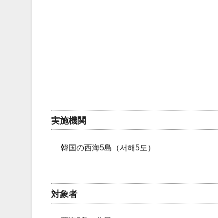
実施機関
韓国の西海5島（서해5도）
対象者