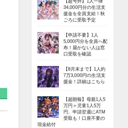
【超号外】1人一律
34,000円分の生活支
援金を全員支給！秋
ごろに受取予定
【申請不要】1人
5,000円分を全員へ配
布！届かない人は窓
口受取を確認
【8月末まで】1人約
7万3,000円の生活支
援金！詳細はこちら
【超朗報】母親1人5
万円＋児童1人5万
円、申請翌週にATM
受取も！口座不要の
現金給付