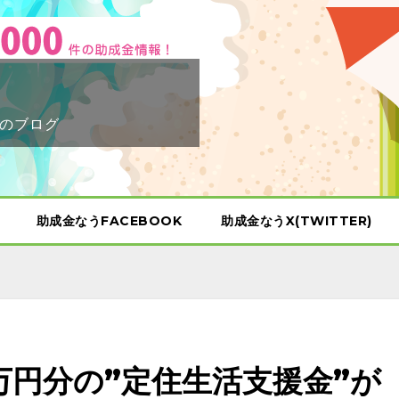
のブログ
助成金なうFACEBOOK
助成金なうX(TWITTER)
万円分の”定住生活支援金”が