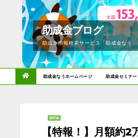
Skip
to
content
助成金ブログ
助成金情報検索サービス「助成金なう」
助成金なうホームページ
助成金セミナー
給付金
【特報！】月額約2