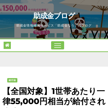
Skip
to
助成金ブログ
content
助成金情報検索サービス「助成金なう」のブログ
給付金
【全国対象】1世帯あたり一
律55,000円相当が給付され