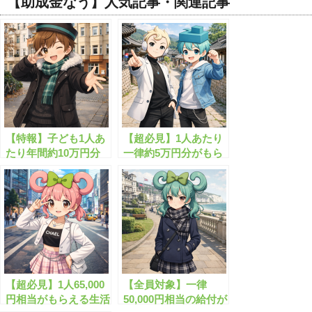
【助成金なう】人気記事・関連記事
【特報】子ども1人あ
【超必見】1人あたり
たり年間約10万円分
一律約5万円分がもら
の給付が始まります！
える”生活安定給付
金”とは？
【超必見】1人65,000
【全員対象】一律
円相当がもらえる生活
50,000円相当の給付が