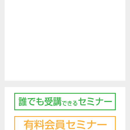
シ
ョ
ン