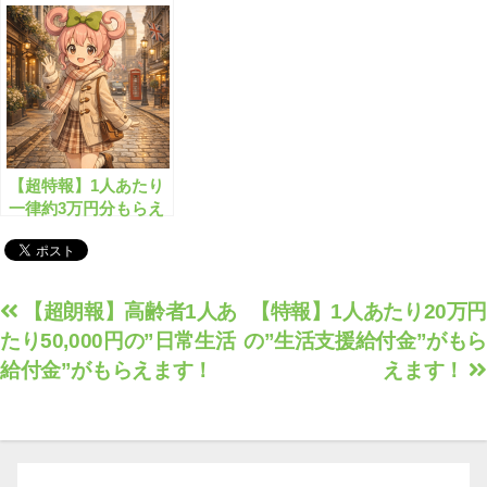
給付金とは？
もらえます！
【超特報】1人あたり
一律約3万円分もらえ
る生活給付金とは？
投
【超朗報】高齢者1人あ
【特報】1人あたり20万円
たり50,000円の”日常生活
の”生活支援給付金”がも
稿
給付金”がもらえます！
えます！
ナ
ビ
ゲ
ー